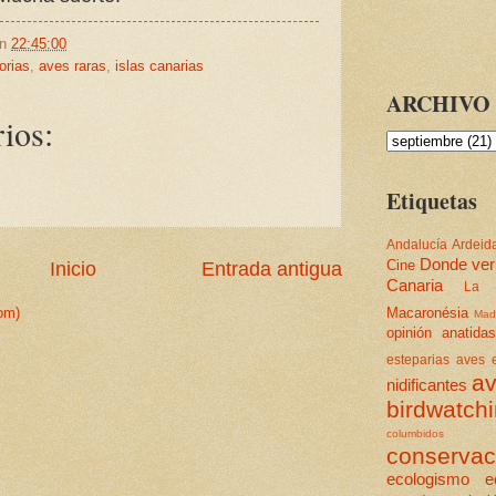
en
22:45:00
orias
,
aves raras
,
islas canarias
ARCHIVO 
ios:
Etiquetas
Andalucía
Ardeid
Donde ver
Cine
Inicio
Entrada antigua
Canaria
La 
Macaronésia
om)
Mad
opinión
anatidas
esteparias
aves e
av
nidificantes
birdwatch
columbidos
conservac
ecologismo
e