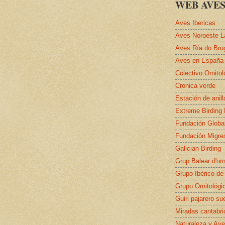
WEB AVES
Aves Ibericas
Aves Noroeste L
Aves Ría do Bru
Aves en España
Colectivo Ornito
Cronica verde
Estación de anil
Extreme Birding
Fundación Globa
Fundación Migre
Galician Birding
Grup Balear d'orn
Grupo Ibérico de
Grupo Ornitológi
Guiri pajarero su
Miradas cantabri
Naturaleza y Ave