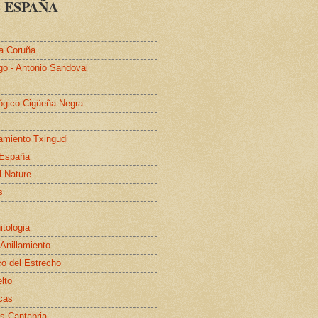
 ESPAÑA
a Coruña
go - Antonio Sandoval
lógico Cigüeña Negra
lamiento Txingudi
 España
l Nature
s
itologia
 Anillamiento
co del Estrecho
elto
cas
s Cantabria