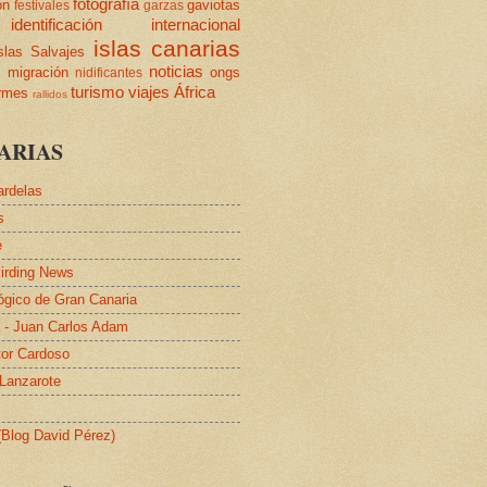
fotografía
ón
gaviotas
festivales
garzas
identificación
internacional
islas canarias
slas Salvajes
s
noticias
migración
ongs
nidificantes
turismo
viajes
África
ormes
rallidos
ARIAS
ardelas
s
e
irding News
lógico de Gran Canaria
a - Juan Carlos Adam
tor Cardoso
 Lanzarote
 (Blog David Pérez)