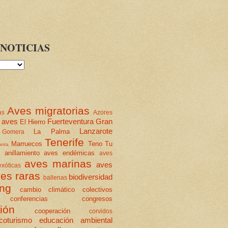
NOTICIAS
Aves migratorias
as
Azores
 aves
Fuerteventura
Gran
El Hierro
Lanzarote
La Palma
Gomera
Tenerife
Marruecos
Teno
Tu
eira
anillamiento
aves endémicas
aves
aves marinas
aves
xóticas
es raras
biodiversidad
ballenas
ing
cambio climático
colectivos
conferencias
congresos
ión
cooperación
corvidos
coturismo
educación ambiental