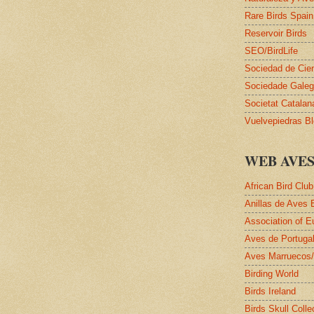
Rare Birds Spain
Reservoir Birds
SEO/BirdLife
Sociedad de Cie
Sociedade Galega
Societat Catalan
Vuelvepiedras B
WEB AVE
African Bird Club
Anillas de Aves 
Association of E
Aves de Portuga
Aves Marruecos
Birding World
Birds Ireland
Birds Skull Colle