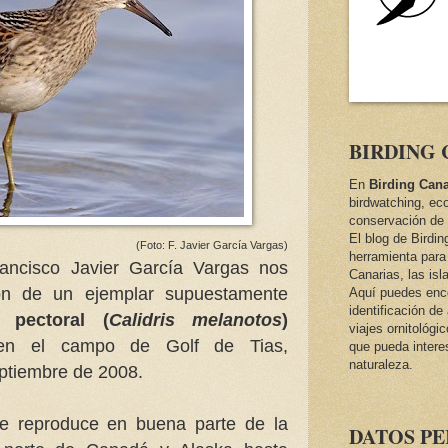
BIRDING 
En
Birding Cana
birdwatching, ec
conservación de 
El blog de Birdi
(Foto: F. Javier García Vargas)
herramienta para 
ancisco Javier García Vargas nos
Canarias, las isl
ón de un ejemplar supuestamente
Aquí puedes encon
identificación d
s pectoral (
Calidris melanotos
)
viajes ornitológi
en el campo de Golf de Tias,
que pueda intere
naturaleza.
eptiembre de 2008.
 se reproduce en buena parte de la
DATOS P