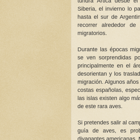
tundra Ártica desde e
Siberia, el invierno lo
hasta el sur de Argenti
recorrer alrededor de
migratorios.
Durante las épocas mig
se ven sorprendidas po
principalmente en el ár
desorientan y los trasla
migración. Algunos años
costas españolas, espec
las islas existen algo m
de este rara aves.
Si pretendes salir al cam
guía de aves, es pro
divagantes americanas. 