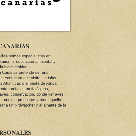
CANARIAS
rias
somos especialistas en
oturismo, educación ambiental y
la biodiversidad.
ng Canarias pretende ser una
el ecoturista que visita las islas
as Atlánticas o el oeste de África.
trar noticias ornitológicas,
e aves, conservación, donde ver aves,
co, nuevos productos y todo aquello
sar a un birdwatcher y al amante de la
ERSONALES