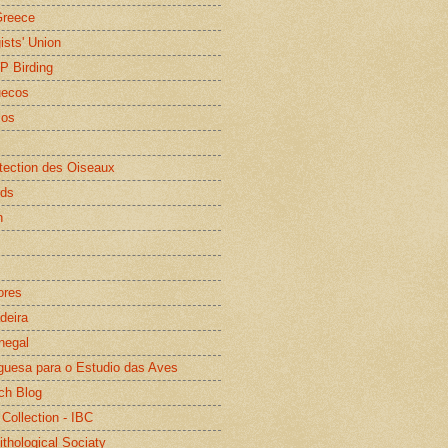
Greece
gists' Union
WP Birding
uecos
os
otection des Oiseaux
rds
n
ores
deira
negal
guesa para o Estudio das Aves
ch Blog
 Collection - IBC
ithological Sociaty