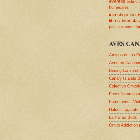
eventos
extinci
humedales
investigación
i
libros
limícola
paserif
palomas
AVES CAN
Amigos de las P
Aves en Canaria
Birding Lanzarot
Canary Islands B
Colectivo Ornito
Fotos Naturalez
Fotos aves - Vic
Halcón Tagarote
La Palma Birds
Ornito Addiction