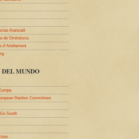
ncias Aranzadi
 de Ornitoloxía
a d' Anellament
log
S DEL MUNDO
Europa
uropean Rarities Committees
l
/Go South
ction