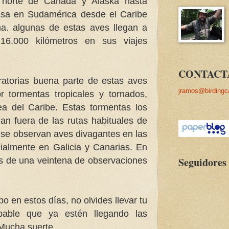
l norte de Canadá y Alaska hasta
 pasa en Sudamérica desde el Caribe
na. algunas de estas aves llegan a
 16.000 kilómetros en sus viajes
CONTACT
ratorias buena parte de estas aves
jramos@birdingc
r tormentas tropicales y tornados,
ea del Caribe. Estas tormentas los
dan fuera de las rutas habituales de
 se observan aves divagantes en las
ialmente en Galicia y Canarias. En
Seguidores
ás de una veintena de observaciones
po en estos días, no olvides llevar tu
bable que ya estén llegando las
Mucha suerte.