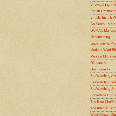
Birdwatching in 
British Ornitholo
British, Irish & 
Go South - Marr
GOMAC Marruec
Hondubirding
Ligue pour la Pr
Madeira Wind Bi
Mission Migratio
Oiseaux.net
Ornithomedia
SeaWatching Az
SeaWatching Ma
SeaWatching Se
Sociedade Portu
The Blue Chaffin
The Internet Bird
West African Orn