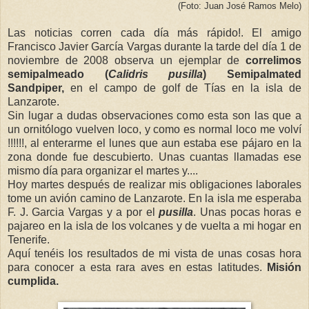
(Foto: Juan José Ramos Melo)
Las noticias corren cada día más rápido!. El amigo
Francisco Javier García Vargas durante la tarde del día 1 de
noviembre de 2008 observa un ejemplar de
correlimos
semipalmeado (
Calidris pusilla
) Semipalmated
Sandpiper,
en el campo de golf de Tías en la isla de
Lanzarote.
Sin lugar a dudas observaciones como esta son las que a
un ornitólogo vuelven loco, y como es normal loco me volví
!!!!!!, al enterarme el lunes que aun estaba ese pájaro en la
zona donde fue descubierto. Unas cuantas llamadas ese
mismo día para organizar el martes y....
Hoy martes después de realizar mis obligaciones laborales
tome un avión camino de Lanzarote. En la isla me esperaba
F. J. Garcia Vargas y a por el
pusilla
. Unas pocas horas e
pajareo en la isla de los volcanes y de vuelta a mi hogar en
Tenerife.
Aquí tenéis los resultados de mi vista de unas cosas hora
para conocer a esta rara aves en estas latitudes.
Misión
cumplida.