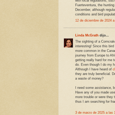
with local regulations, suc
Fuerteventura, the huntin
December, although regula
conditions and bird populat
12 de diciembre de 2024 a
Linda McGrath
dijo...
The sighting of a Corncrak
interesting! Since this bird
more common in the Canary 
journey from Europe to Afri
getting really hard for me 
do. Even though I do my h
Although I have heard of
c
they are truly beneficial. D
a waste of money?
I need some assistance, b
Have any of you made use 
more trouble or were they 
thus I am searching for fra
3 de marzo de 2025 a las 