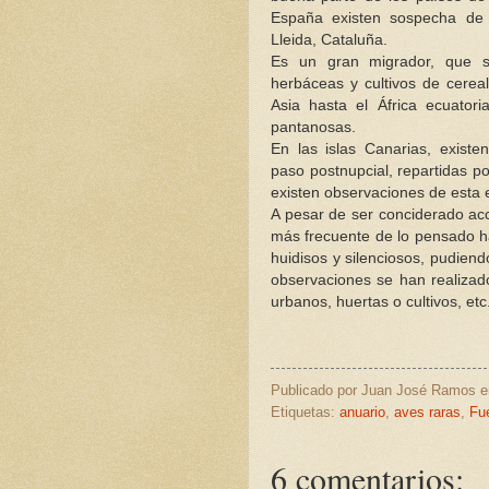
España existen sospecha de 
Lleida, Cataluña.
Es un gran migrador, que s
herbáceas y cultivos de cerea
Asia hasta el África ecuato
pantanosas.
En las islas Canarias, existe
paso postnupcial, repartidas p
existen observaciones de esta 
A pesar de ser conciderado acc
más frecuente de lo pensado h
huidisos y silenciosos, pudien
observaciones se han realizad
urbanos, huertas o cultivos, etc.
Publicado por
Juan José Ramos
Etiquetas:
anuario
,
aves raras
,
Fu
6 comentarios: