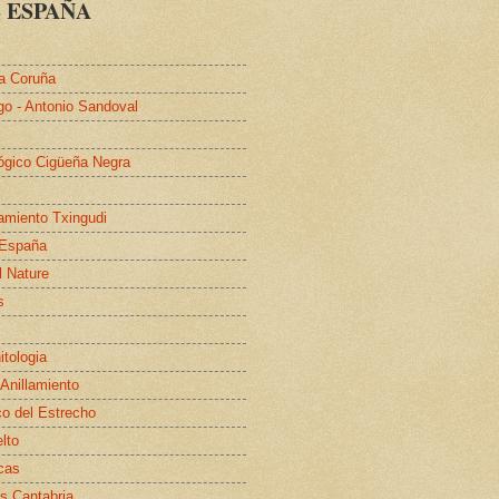
 ESPAÑA
a Coruña
go - Antonio Sandoval
lógico Cigüeña Negra
lamiento Txingudi
 España
l Nature
s
itologia
 Anillamiento
co del Estrecho
elto
cas
s Cantabria