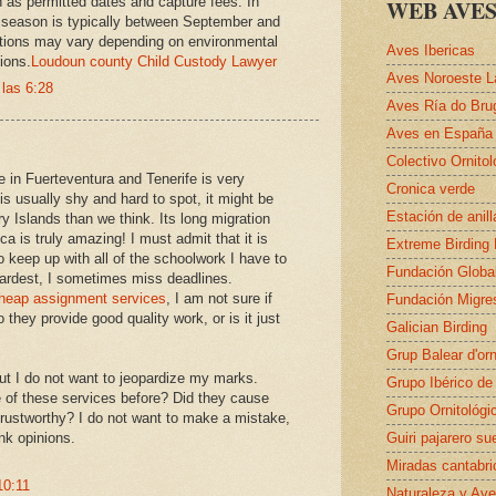
h as permitted dates and capture fees. In
WEB AVES
g season is typically between September and
tions may vary depending on environmental
Aves Ibericas
ions.
Loudoun county Child Custody Lawyer
Aves Noroeste L
 las 6:28
Aves Ría do Bru
Aves en España
Colectivo Ornito
e in Fuerteventura and Tenerife is very
Cronica verde
 is usually shy and hard to spot, it might be
Estación de anil
Islands than we think. Its long migration
ca is truly amazing! I must admit that it is
Extreme Birding
to keep up with all of the schoolwork I have to
Fundación Globa
ardest, I sometimes miss deadlines.
heap assignment services
, I am not sure if
Fundación Migre
o they provide good quality work, or is it just
Galician Birding
Grup Balear d'orn
ut I do not want to jeopardize my marks.
Grupo Ibérico de
of these services before? Did they cause
Grupo Ornitológi
trustworthy? I do not want to make a mistake,
nk opinions.
Guiri pajarero su
Miradas cantabri
10:11
Naturaleza y Ave