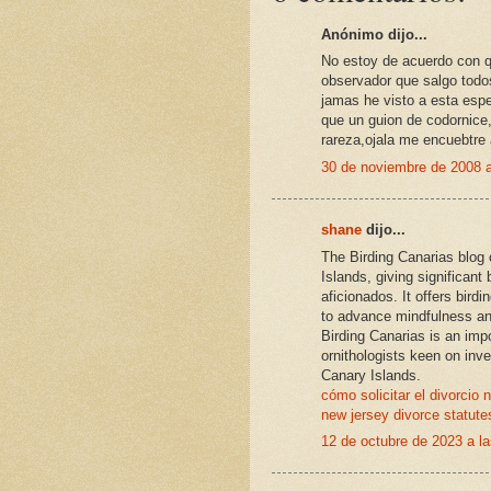
Anónimo dijo...
No estoy de acuerdo con q
observador que salgo todo
jamas he visto a esta esp
que un guion de codornice,
rareza,ojala me encuebtre 
30 de noviembre de 2008 a
shane
dijo...
The Birding Canarias blog 
Islands, giving significant
aficionados. It offers birdi
to advance mindfulness and
Birding Canarias is an imp
ornithologists keen on inve
Canary Islands.
cómo solicitar el divorcio 
new jersey divorce statute
12 de octubre de 2023 a l