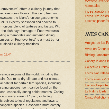
eventos
extinci
humedales
erteventura" offers a culinary journey that
investigación
i
rteventura's flavors. This dish, featuring
libros
limícola
showcases the island's unique gastronomic
paserif
palomas
uail is expertly seasoned and cooked to
armonious blend of textures and tastes. With
ts, the dish pays homage to Fuerteventura's
AVES CAN
oviding a memorable and authentic dining
rnices en Fuerteventura" is a must-try for
Amigos de las P
 island's culinary traditions.
Aves en Canaria
as 11:44
Birding Lanzarot
Canary Islands B
Colectivo Ornito
Fotos Naturalez
 various regions of the world, including the
ain. Due to its dry climate and hot climate,
Fotos aves - Vic
l habitat for certain bird species, including
Halcón Tagarote
grating species, so it can be found on the
La Palma Birds
asons, especially during colder months. Casing
ice in many areas of Spain, including
Ornito Addiction
is subject to local regulations and laws to
endangered species. Casadores must comply