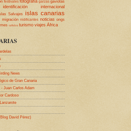
fotografía
ón
gaviotas
festivales
garzas
identificación
internacional
islas canarias
slas Salvajes
s
noticias
migración
ongs
nidificantes
turismo
viajes
África
ormes
rallidos
ARIAS
ardelas
s
e
irding News
lógico de Gran Canaria
a - Juan Carlos Adam
tor Cardoso
 Lanzarote
 (Blog David Pérez)