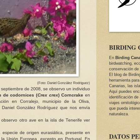
BIRDING 
En
Birding Cana
birdwatching, ec
conservación de 
El blog de Birdi
herramienta para 
(Foto: Daniel González Rodriguez)
Canarias, las isl
e septiembre de 2008, se observo un individuo
Aquí puedes encon
n de codornices (
Crex crex
) Corncrake
en
identificación d
ción en Corralejo, municipio de la Oliva,
viajes ornitológi
r Daniel González Rodríguez que nos envía
que pueda intere
naturaleza.
observo otro ave en la isla de Tenerife ver
 especie de origen eurasiática, presente en
DATOS P
 la Unión Europea, excepto en Portugal. En