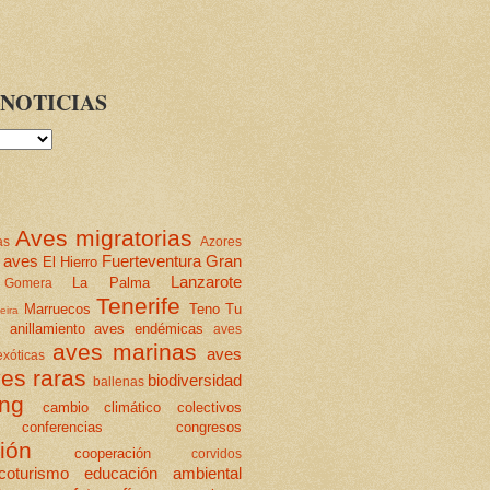
NOTICIAS
Aves migratorias
as
Azores
 aves
Fuerteventura
Gran
El Hierro
Lanzarote
La Palma
Gomera
Tenerife
Marruecos
Teno
Tu
eira
anillamiento
aves endémicas
aves
aves marinas
aves
xóticas
es raras
biodiversidad
ballenas
ing
cambio climático
colectivos
conferencias
congresos
ión
cooperación
corvidos
coturismo
educación ambiental