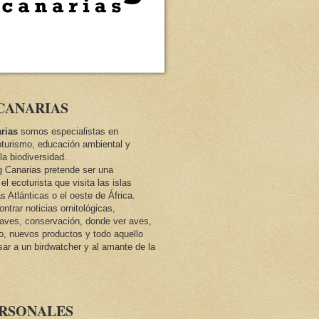
CANARIAS
rias
somos especialistas en
oturismo, educación ambiental y
la biodiversidad.
ng Canarias pretende ser una
el ecoturista que visita las islas
as Atlánticas o el oeste de África.
trar noticias ornitológicas,
e aves, conservación, donde ver aves,
co, nuevos productos y todo aquello
sar a un birdwatcher y al amante de la
ERSONALES