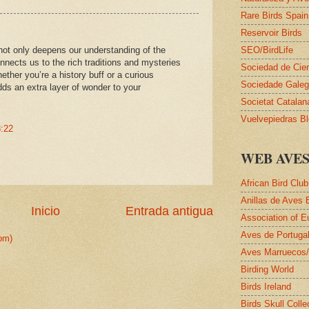
Rare Birds Spain
Reservoir Birds
 not only deepens our understanding of the
SEO/BirdLife
onnects us to the rich traditions and mysteries
Sociedad de Cie
ether you’re a history buff or a curious
Sociedade Galega
adds an extra layer of wonder to your
Societat Catalan
Vuelvepiedras B
8:22
WEB AVE
African Bird Club
Anillas de Aves 
Inicio
Entrada antigua
Association of E
Aves de Portuga
om)
Aves Marruecos
Birding World
Birds Ireland
Birds Skull Colle