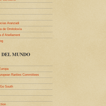
ncias Aranzadi
 de Ornitoloxía
a d' Anellament
log
S DEL MUNDO
Europa
uropean Rarities Committees
l
/Go South
ction