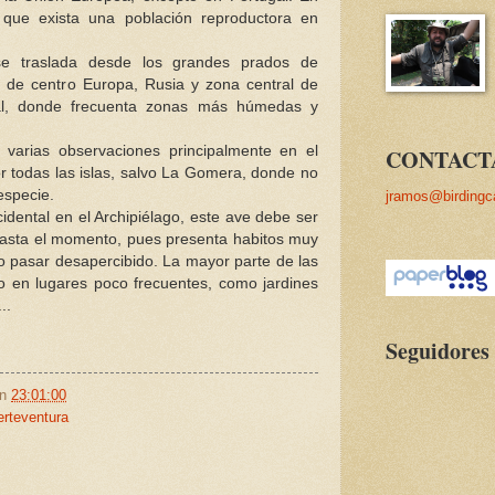
que exista una población reproductora en
e traslada desde los grandes prados de
l de centro Europa, Rusia y zona central de
rial, donde frecuenta zonas más húmedas y
n varias observaciones principalmente en el
CONTACT
or todas las islas, salvo La Gomera, donde no
especie.
jramos@birdingc
idental en el Archipiélago, este ave debe ser
asta el momento, pues presenta habitos muy
do pasar desapercibido. La mayor parte de las
o en lugares poco frecuentes, como jardines
..
Seguidores
en
23:01:00
erteventura