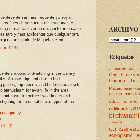
ue debe de ser mas frecuente,yo soy un
s los fines de semana a observar aves y
ARCHIVO 
ecie,es mas facil ver un divagante americano
es raro y mas accidentar que cualquier otra
alguna,un saludo de Miguel avelino
 las 12:49
Etiquetas
Andalucía
Ardeid
centers around birdwatching in the Canary
Donde ver
Cine
 bits of knowledge and data to bird
Canaria
La 
ng guides, trip reports, and bird-related assets
Macaronésia
Mad
 enthusiasm for avian life in the area.
opinión
anatidas
ortant asset for nature sweethearts and
stigating the remarkable bird types of the
esteparias
aves e
av
nidificantes
nueva jersey
birdwatch
s
columbidos
as 12:01
conservac
ecologismo
e