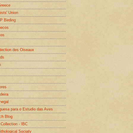
Greece
gists' Union
WP Birding
uecos
os
otection des Oiseaux
rds
n
ores
deira
negal
guesa para o Estudio das Aves
ch Blog
 Collection - IBC
ithological Sociaty