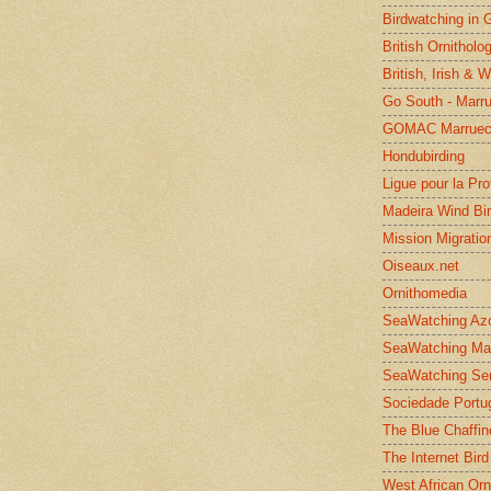
Birdwatching in 
British Ornitholo
British, Irish & 
Go South - Marr
GOMAC Marruec
Hondubirding
Ligue pour la Pr
Madeira Wind Bi
Mission Migratio
Oiseaux.net
Ornithomedia
SeaWatching Az
SeaWatching Ma
SeaWatching Se
Sociedade Portu
The Blue Chaffin
The Internet Bird
West African Orn