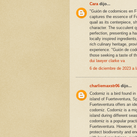
Cara
dijo...
"Guión de codornices en Fu
captures the essence of Fue
quail as its centerpiece, 
character. The succulent q
perfection, presenting a h
locally inspired ingredien
rich culinary heritage, pr
experience. "Guión de codo
those seeking a taste of the
dui lawyer clarke va
6 de diciembre de 2023 a l
charliemaxstr06
dijo...
Codorniz is a bird found in
island of Fuerteventura, Sp
Fuerteventura offers an idea
codorniz. Codorniz is a mi
island during different se
codorniz is a popular pract
Fuerteventura. However, it 
protect biodiversity and 