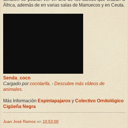
África, además de en varias salas de Marruecos y en Ceuta.
Senda_cocn
Cargado por
cocntarifa
. -
Descubre más vídeos de
animales.
Más Información
Espintapajaros
y
Colectivo Ornitológico
Cigüeña Negra
Juan José Ramos
en
10:53:00