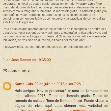
Además, durante el mes de mayo, paralelamente a los conciertos se
celebrarán un total de cuatro conferencias en formato
“
master class
”
, de
mano de algunos de los fotógrafos profesionales más relevantes de las islas.
Temas como la fotografía submarina, la macrofotografía, la astrofotografía y la
fotografía de viajes serán los abordados en estas sesiones donde se
combinarán contenidos teóricos con experiencias prácticas de cómo realizar
este tipo de fotografías.
Para aquellos que quieran acercarse al mundo de la fotografía de naturaleza
y viajes, conocer sus entresijos y animarse a fotografiar la rica bidodiversidad
de nuestras islas, el fotógrafo profesional Oliver Yanes impartirá un
curso de
iniciación
, de tres días de duración, a finales del mes de abril.
http://www.museosdetenerife.org/museos-de-tenerife/editorial/527
Juan José Ramos
en
19:35:00
29 comentarios:
Kante Luis
29 de julio de 2018 a las 7:28
Hola amigos. Hoy te presentaré el tono de llamada latino
más caliente 2018. Tonos de llamada gratis. Tonos de
llamada de calidad. Tono de llamada único. Puede visitar la
página de inicio aquí para obtener más variedad de
música:
https://tonosdellamadagratis.net/sonidos/