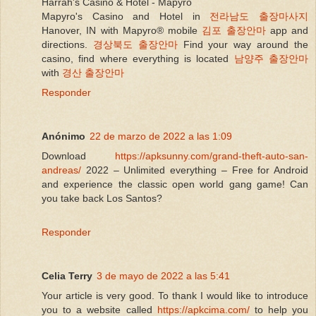
Harrah's Casino & Hotel - Mapyro
Mapyro's Casino and Hotel in
전라남도 출장마사지
Hanover, IN with Mapyro® mobile
김포 출장안마
app and
directions.
경상북도 출장안마
Find your way around the
casino, find where everything is located
남양주 출장안마
with
경산 출장안마
Responder
Anónimo
22 de marzo de 2022 a las 1:09
Download
https://apksunny.com/grand-theft-auto-san-
andreas/
2022 – Unlimited everything – Free for Android
and experience the classic open world gang game! Can
you take back Los Santos?
Responder
Celia Terry
3 de mayo de 2022 a las 5:41
Your article is very good. To thank I would like to introduce
you to a website called
https://apkcima.com/
to help you