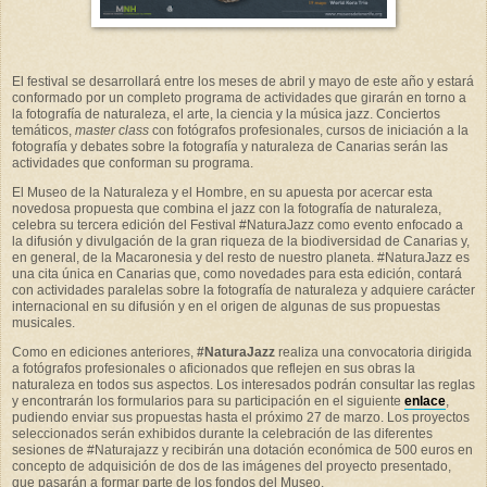
El festival se desarrollará entre los meses de abril y mayo de este año y estará
conformado por un completo programa de actividades que girarán en torno a
la fotografía de naturaleza, el arte, la ciencia y la música jazz. Conciertos
temáticos,
master class
con fotógrafos profesionales, cursos de iniciación a la
fotografía y debates sobre la fotografía y naturaleza de Canarias serán las
actividades que conforman su programa.
El Museo de la Naturaleza y el Hombre, en su apuesta por acercar esta
novedosa propuesta que combina el jazz con la fotografía de naturaleza,
celebra su tercera edición del Festival #NaturaJazz como evento enfocado a
la difusión y divulgación de la gran riqueza de la biodiversidad de Canarias y,
en general, de la Macaronesia y del resto de nuestro planeta. #NaturaJazz es
una cita única en Canarias que, como novedades para esta edición, contará
con actividades paralelas sobre la fotografía de naturaleza y adquiere carácter
internacional en su difusión y en el origen de algunas de sus propuestas
musicales.
Como en ediciones anteriores,
#NaturaJazz
realiza una convocatoria dirigida
a fotógrafos profesionales o aficionados que reflejen en sus obras la
naturaleza en todos sus aspectos. Los interesados podrán consultar las reglas
y encontrarán los formularios para su participación en el siguiente
enlace
,
pudiendo enviar sus propuestas hasta el próximo 27 de marzo. Los proyectos
seleccionados serán exhibidos durante la celebración de las diferentes
sesiones de #Naturajazz y recibirán una dotación económica de 500 euros en
concepto de adquisición de dos de las imágenes del proyecto presentado,
que pasarán a formar parte de los fondos del Museo.