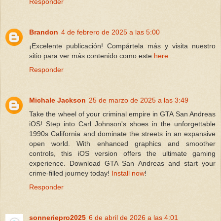
Responder
Brandon
4 de febrero de 2025 a las 5:00
¡Excelente publicación! Compártela más y visita nuestro
sitio para ver más contenido como este.
here
Responder
Michale Jackson
25 de marzo de 2025 a las 3:49
Take the wheel of your criminal empire in GTA San Andreas
iOS! Step into Carl Johnson's shoes in the unforgettable
1990s California and dominate the streets in an expansive
open world. With enhanced graphics and smoother
controls, this iOS version offers the ultimate gaming
experience. Download GTA San Andreas and start your
crime-filled journey today!
Install now
!
Responder
sonneriepro2025
6 de abril de 2026 a las 4:01