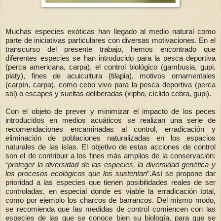
Muchas especies exóticas han llegado al medio natural como
parte de iniciativas particulares con diversas motivaciones. En el
transcurso del presente trabajo, hemos encontrado que
diferentes especies se han introducido para la pesca deportiva
(perca americana, carpa), el control biológico (gambusia, gupi,
platy), fines de acuicultura (tilapia), motivos ornamentales
(carpín, carpa), como cebo vivo para la pesca deportiva (perca
sol) o escapes y sueltas deliberadas (xipho, cíclido cebra, gupi).
Con el objeto de prever y minimizar el impacto de los peces
introducidos en medios acuáticos se realizan una serie de
recomendaciones encaminadas al control, erradicación y
eliminación de poblaciones naturalizadas en los espacios
naturales de las islas. El objetivo de estas acciones de control
son el de contribuir a los fines más amplios de la conservación:
“
proteger la diversidad de las especies, la diversidad genética y
los procesos ecológicos que los sustentan
”.
Así se propone dar
prioridad a las especies que tienen posibilidades reales de ser
controladas, en especial donde es viable la erradicación total,
como por ejemplo los charcos de barrancos. Del mismo modo,
se recomienda que las medidas de control comiencen con las
especies de las que se conoce bien su biología, para que se