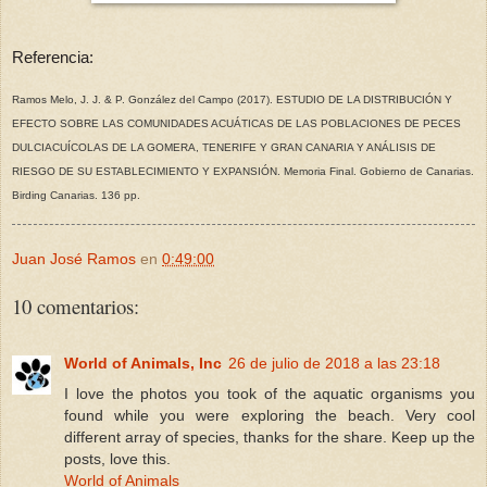
Referencia:
Ramos Melo, J. J. & P. González del Campo (2017). ESTUDIO DE LA DISTRIBUCIÓN Y
EFECTO SOBRE LAS COMUNIDADES ACUÁTICAS DE LAS POBLACIONES DE PECES
DULCIACUÍCOLAS DE LA GOMERA, TENERIFE Y GRAN CANARIA Y ANÁLISIS DE
RIESGO DE SU ESTABLECIMIENTO Y EXPANSIÓN. Memoria Final. Gobierno de Canarias.
Birding Canarias. 136 pp.
Juan José Ramos
en
0:49:00
10 comentarios:
World of Animals, Inc
26 de julio de 2018 a las 23:18
I love the photos you took of the aquatic organisms you
found while you were exploring the beach. Very cool
different array of species, thanks for the share. Keep up the
posts, love this.
World of Animals