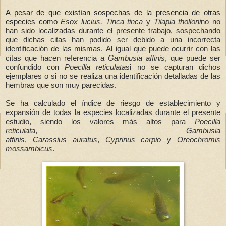
A pesar de que existían sospechas de la presencia de otras
especies como
Esox lucius,
Tinca tinca
y
Tilapia tholloni
no no
han sido localizadas durante el presente trabajo, sospechando
que dichas citas han podido ser debido a una incorrecta
identificación de las mismas.
Al igual que puede ocurrir con las
citas que hacen referencia a
Gambusia affinis
, que puede ser
confundido con
Poecilla reticulata
si no se capturan dichos
ejemplares o si no se realiza una identificación detalladas de las
hembras que son muy parecidas.
Se ha calculado el índice
de riesgo de establecimiento y
expansión de todas la especies localizadas durante el presente
estudio, siendo los valores más altos para
Poecilla
reticulata
,
Gambusia
affinis
,
Carassius
auratus
,
Cyprinus
carpio
y
Oreochromis
mossambicus
.