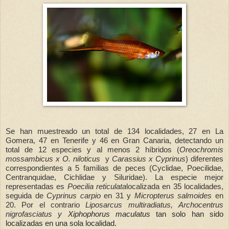
Se han muestreado un total de 134 localidades, 27 en La
Gomera, 47 en Tenerife y 46 en Gran Canaria, detectando un
total de 12 especies y al menos 2 híbridos (
Oreochromis
mossambicus x O. niloticus
y
Carassius x Cyprinus
)
diferentes
correspondientes a 5 familias de peces (Cyclidae, Poecilidae,
Centranquidae, Cichlidae y Siluridae). La especie mejor
representadas es
Poecilia reticulata
localizada en 35 localidades,
seguida de
Cyprinus carpio
en 31 y
Micropterus salmoides
en
20. Por el contrario
Liposarcus multiradiatus,
Archocentrus
nigrofasciatus y
Xiphophorus maculatus
tan solo han sido
localizadas en una sola localidad.