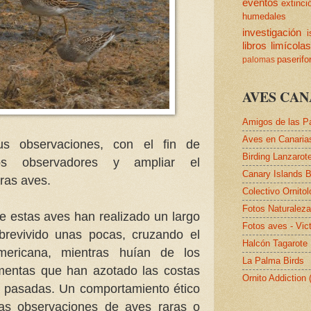
eventos
extinci
humedales
investigación
i
libros
limícola
paserif
palomas
AVES CAN
Amigos de las P
Aves en Canaria
us observaciones, con el fin de
Birding Lanzarot
ros observadores y ampliar el
Canary Islands B
ras aves.
Colectivo Ornito
Fotos Naturalez
 estas aves han realizado un largo
Fotos aves - Vic
brevivido unas pocas, cruzando el
Halcón Tagarote
americana, mientras huían de los
La Palma Birds
rmentas que han azotado las costas
Ornito Addiction
pasadas. Un comportamiento ético
as observaciones de aves raras o