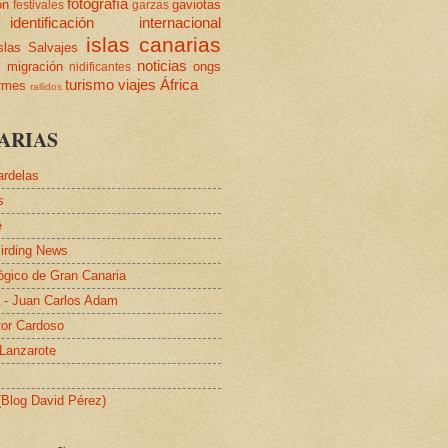
fotografía
ón
gaviotas
festivales
garzas
identificación
internacional
islas canarias
slas Salvajes
s
noticias
migración
ongs
nidificantes
turismo
viajes
África
ormes
rallidos
ARIAS
ardelas
s
e
irding News
lógico de Gran Canaria
a - Juan Carlos Adam
tor Cardoso
 Lanzarote
 (Blog David Pérez)