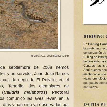
BIRDING 
En
Birding Cana
birdwatching, ec
conservación de 
(Fotos: Juan José Ramos Melo)
El blog de Birdi
herramienta para 
Canarias, las isl
de septiembre de 2008 hemos
Aquí puedes encon
lez y un servidor, Juan José Ramos
identificación d
viajes ornitológi
rcas de riego de El Polvillo, en el
que pueda intere
os, Tenerife, dos ejemplares de
naturaleza.
 (
Calidris melanotos
) Pectoral
os comunicó las aves llevan en la
DATOS P
s días y han sido ya observadas por