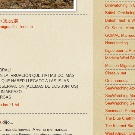
Birdwatching in 
British Ornitholo
British, Irish & 
en
16:55:00
migración
,
Tenerife
Go South - Marr
GOMAC Marruec
Hondubirding
Ligue pour la Pr
Madeira Wind Bi
Mission Migratio
ORAL!
Oiseaux.net
 LA ÍRRUPCIÓN QUE HA HABIDO, MÁS
Ornithomedia
 QUE HABER LLEGADO A LAS ISLAS.
OBSERVACION (ADEMAS DE DOS JUNTOS)
SeaWatching Az
UN ABRAZO.
SeaWatching Ma
ARGAS
SeaWatching Se
a las 21:54
Sociedade Portu
The Blue Chaffin
a
dijo...
The Internet Bird
es... manda huevos! A ver si me mandas
West African Orn
 aun no han llegado! Un abrazo compañero.