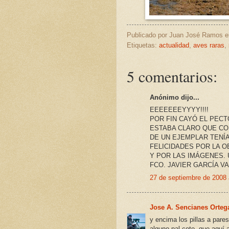
Publicado por
Juan José Ramos
Etiquetas:
actualidad
,
aves raras
,
5 comentarios:
Anónimo dijo...
EEEEEEEYYYY!!!!
POR FIN CAYÓ EL PECT
ESTABA CLARO QUE CON
DE UN EJEMPLAR TENÍA
FELICIDADES POR LA 
Y POR LAS IMÁGENES. 
FCO. JAVIER GARCÍA V
27 de septiembre de 2008 
Jose A. Sencianes Orteg
y encima los pillas a par
alguno pal coto, que aquí