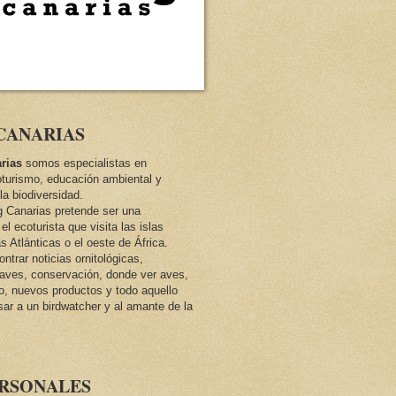
CANARIAS
rias
somos especialistas en
oturismo, educación ambiental y
la biodiversidad.
ng Canarias pretende ser una
el ecoturista que visita las islas
as Atlánticas o el oeste de África.
trar noticias ornitológicas,
e aves, conservación, donde ver aves,
co, nuevos productos y todo aquello
sar a un birdwatcher y al amante de la
ERSONALES