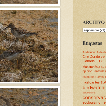
ARCHIVO 
Etiquetas
Andalucía
Ardeid
Donde ver
Cine
Canaria
La 
Macaronésia
Mad
opinión
anatidas
esteparias
aves e
av
nidificantes
birdwatch
columbidos
conservac
ecologismo
e