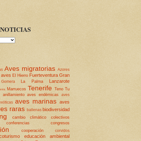
NOTICIAS
Aves migratorias
as
Azores
 aves
Fuerteventura
Gran
El Hierro
Lanzarote
La Palma
Gomera
Tenerife
Marruecos
Teno
Tu
eira
anillamiento
aves endémicas
aves
aves marinas
aves
xóticas
es raras
biodiversidad
ballenas
ing
cambio climático
colectivos
conferencias
congresos
ión
cooperación
corvidos
coturismo
educación ambiental