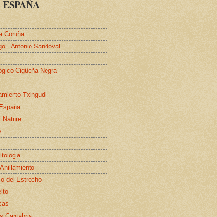
 ESPAÑA
a Coruña
go - Antonio Sandoval
lógico Cigüeña Negra
lamiento Txingudi
 España
l Nature
s
itologia
 Anillamiento
co del Estrecho
elto
cas
s Cantabria