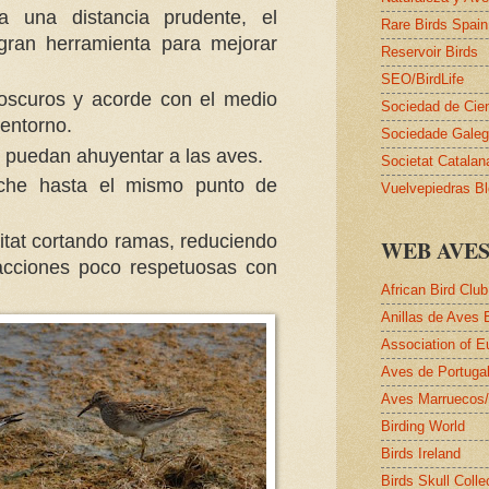
a una distancia prudente, el
Rare Birds Spain
ran herramienta para mejorar
Reservoir Birds
SEO/BirdLife
oscuros y acorde con el medio
Sociedad de Cie
 entorno.
Sociedade Galega
 puedan ahuyentar a las aves.
Societat Catalan
che hasta el mismo punto de
Vuelvepiedras B
itat cortando ramas, reduciendo
WEB AVE
acciones poco respetuosas con
African Bird Club
Anillas de Aves 
Association of E
Aves de Portuga
Aves Marruecos
Birding World
Birds Ireland
Birds Skull Colle