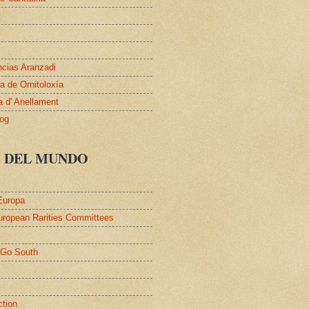
ncias Aranzadi
 de Ornitoloxía
a d' Anellament
log
S DEL MUNDO
Europa
uropean Rarities Committees
l
/Go South
ction