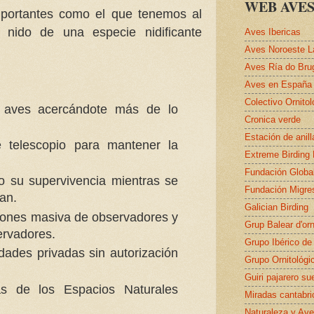
WEB AVES
importantes como el que tenemos al
 o nido de una especie nidificante
Aves Ibericas
Aves Noroeste L
Aves Ría do Bru
Aves en España
Colectivo Ornito
 aves acercándote más de lo
Cronica verde
Estación de anil
e telescopio para mantener la
Extreme Birding
Fundación Globa
o su supervivencia mientras se
Fundación Migre
an.
Galician Birding
ciones masiva de observadores y
Grup Balear d'orn
ervadores.
Grupo Ibérico de
dades privadas sin autorización
Grupo Ornitológi
Guiri pajarero su
s de los Espacios Naturales
Miradas cantabri
Naturaleza y Ave