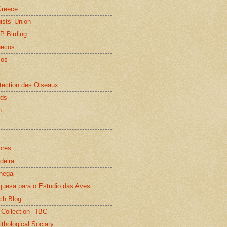
Greece
gists' Union
WP Birding
uecos
os
otection des Oiseaux
rds
n
ores
deira
negal
guesa para o Estudio das Aves
ch Blog
 Collection - IBC
ithological Sociaty