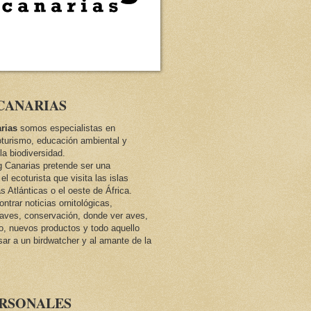
CANARIAS
rias
somos especialistas en
oturismo, educación ambiental y
la biodiversidad.
ng Canarias pretende ser una
el ecoturista que visita las islas
as Atlánticas o el oeste de África.
trar noticias ornitológicas,
e aves, conservación, donde ver aves,
co, nuevos productos y todo aquello
sar a un birdwatcher y al amante de la
ERSONALES