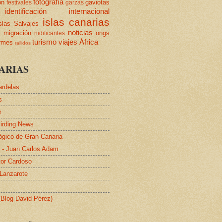
fotografía
ón
gaviotas
festivales
garzas
identificación
internacional
islas canarias
slas Salvajes
s
noticias
migración
ongs
nidificantes
turismo
viajes
África
ormes
rallidos
ARIAS
ardelas
s
e
irding News
lógico de Gran Canaria
a - Juan Carlos Adam
tor Cardoso
 Lanzarote
 (Blog David Pérez)