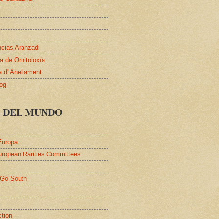
ncias Aranzadi
 de Ornitoloxía
a d' Anellament
log
S DEL MUNDO
Europa
uropean Rarities Committees
l
/Go South
ction