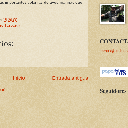
 las importantes colonias de aves marinas que
en
18:26:00
as
,
Lanzarote
ios:
CONTACT
jramos@birdingc
Inicio
Entrada antigua
Seguidores
om)