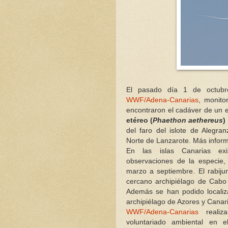
El pasado día 1 de octubr
WWF/Adena-Canarias
, monito
encontraron el cadáver de un 
etéreo (
Phaethon aethereus
)
del faro del islote de Alegran
Norte de Lanzarote. Más infor
En las islas Canarias ex
observaciones de la especie,
marzo a septiembre. El rabiju
cercano archipiélago de Cabo 
Además se han podido localiza
archipiélago de Azores y Canar
WWF/Adena-Canarias
realiz
voluntariado ambiental en e