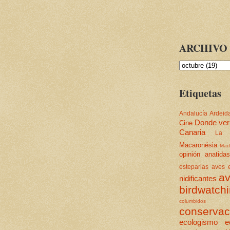
ARCHIVO 
Etiquetas
Andalucía
Ardeid
Donde ver
Cine
Canaria
La 
Macaronésia
Mad
opinión
anatidas
esteparias
aves e
av
nidificantes
birdwatch
columbidos
conservac
ecologismo
e