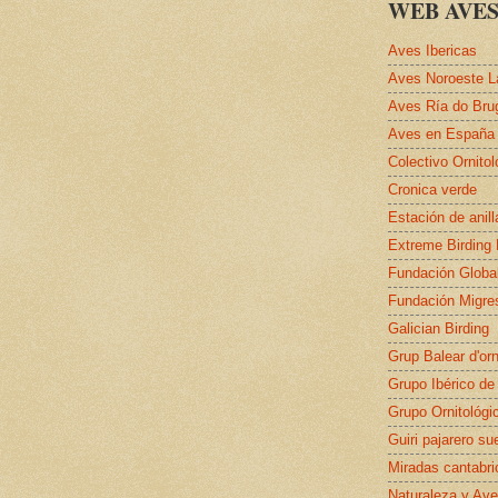
WEB AVES
Aves Ibericas
Aves Noroeste L
Aves Ría do Bru
Aves en España
Colectivo Ornito
Cronica verde
Estación de anil
Extreme Birding
Fundación Globa
Fundación Migre
Galician Birding
Grup Balear d'orn
Grupo Ibérico de
Grupo Ornitológi
Guiri pajarero su
Miradas cantabri
Naturaleza y Ave