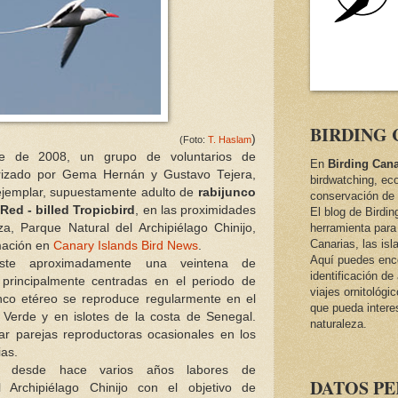
BIRDING 
)
(Foto:
T. Haslam
e de 2008, un grupo de voluntarios de
En
Birding Cana
rizado por Gema Hernán y Gustavo Tejera,
birdwatching, ec
ejemplar, supuestamente adulto de
rabijunco
conservación de 
 Red - billed Tropicbird
, en las proximidades
El blog de Birdi
za, Parque Natural del Archipiélago Chinijo,
herramienta para 
Canarias, las isl
mación en
Canary Islands Bird News
.
Aquí puedes encon
iste aproximadamente una veintena de
identificación d
 principalmente centradas en el periodo de
viajes ornitológi
nco etéreo se reproduce regularmente en el
que pueda intere
Verde y en islotes de la costa de Senegal.
naturaleza.
r parejas reproductoras ocasionales en los
ias.
a desde hace varios años labores de
DATOS P
l Archipiélago Chinijo con el objetivo de