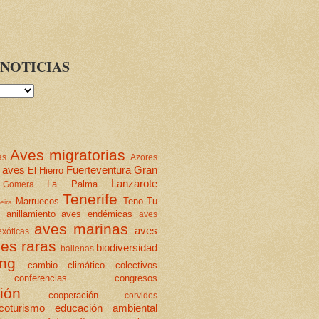
NOTICIAS
Aves migratorias
as
Azores
 aves
Fuerteventura
Gran
El Hierro
Lanzarote
La Palma
Gomera
Tenerife
Marruecos
Teno
Tu
eira
anillamiento
aves endémicas
aves
aves marinas
aves
xóticas
es raras
biodiversidad
ballenas
ing
cambio climático
colectivos
conferencias
congresos
ión
cooperación
corvidos
coturismo
educación ambiental