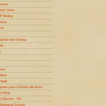
Greece
gists' Union
WP Birding
uecos
os
otection des Oiseaux
rds
n
ores
deira
negal
guesa para o Estudio das Aves
ch Blog
 Collection - IBC
ithological Sociaty