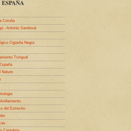
 ESPAÑA
a Coruña
go - Antonio Sandoval
lógico Cigüeña Negra
lamiento Txingudi
 España
l Nature
s
itologia
 Anillamiento
co del Estrecho
elto
cas
s Cantabria