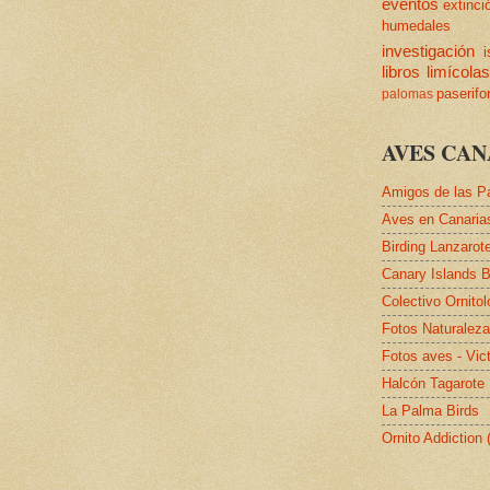
eventos
extinci
humedales
investigación
i
libros
limícola
paserif
palomas
AVES CAN
Amigos de las P
Aves en Canaria
Birding Lanzarot
Canary Islands B
Colectivo Ornito
Fotos Naturalez
Fotos aves - Vic
Halcón Tagarote
La Palma Birds
Ornito Addiction