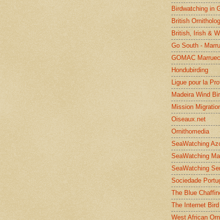
Birdwatching in 
British Ornitholo
British, Irish & 
Go South - Marr
GOMAC Marruec
Hondubirding
Ligue pour la Pr
Madeira Wind Bi
Mission Migratio
Oiseaux.net
Ornithomedia
SeaWatching Az
SeaWatching Ma
SeaWatching Se
Sociedade Portu
The Blue Chaffin
The Internet Bird
West African Orn