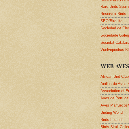
Rare Birds Spain
Reservoir Birds
SEO/BirdLife
Sociedad de Cie
Sociedade Galega
Societat Catalan
Vuelvepiedras B
WEB AVE
African Bird Club
Anillas de Aves 
Association of E
Aves de Portuga
Aves Marruecos
Birding World
Birds Ireland
Birds Skull Colle