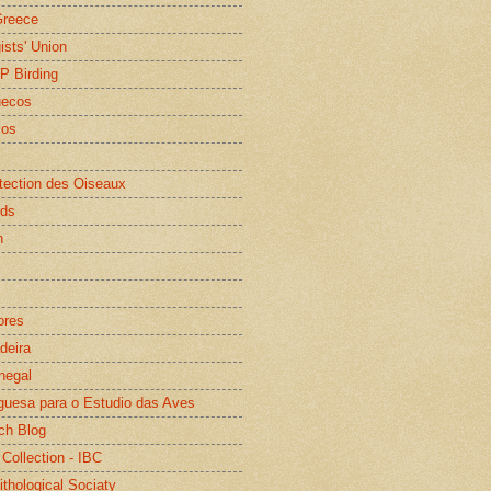
Greece
gists' Union
WP Birding
uecos
os
otection des Oiseaux
rds
n
ores
deira
negal
guesa para o Estudio das Aves
ch Blog
 Collection - IBC
ithological Sociaty