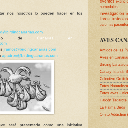
eventos
extinci
humedales
investigación
tar nos nosotros lo pueden hacer en los
i
libros
limícola
paserif
palomas
fo@birdingcanarias.com
AVES CAN
tológico de
Canarias en
.com
os
jramos@birdingcanarias.com
Amigos de las P
n
apadron@birdingcanarias.com
Aves en Canaria
Birding Lanzarot
Canary Islands B
Colectivo Ornito
Fotos Naturalez
Fotos aves - Vic
Halcón Tagarote
La Palma Birds
Ornito Addiction
e será presentada como una iniciativa