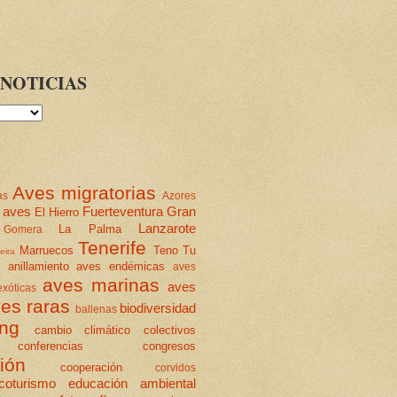
NOTICIAS
Aves migratorias
as
Azores
 aves
Fuerteventura
Gran
El Hierro
Lanzarote
La Palma
Gomera
Tenerife
Marruecos
Teno
Tu
eira
anillamiento
aves endémicas
aves
aves marinas
aves
xóticas
es raras
biodiversidad
ballenas
ing
cambio climático
colectivos
conferencias
congresos
ión
cooperación
corvidos
coturismo
educación ambiental