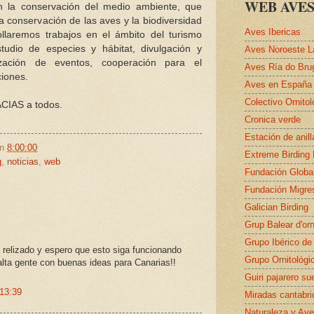
WEB AVES
n la conservación del medio ambiente, que
a conservación de las aves y la biodiversidad
Aves Ibericas
ollaremos trabajos en el ámbito del turismo
studio de especies y hábitat, divulgación y
Aves Noroeste L
ización de eventos, cooperación para el
Aves Ría do Bru
ciones.
Aves en España
Colectivo Ornito
CIAS a todos.
Cronica verde
Estación de anil
en
8:00:00
Extreme Birding
g
,
noticias
,
web
Fundación Globa
Fundación Migre
Galician Birding
Grup Balear d'orn
Grupo Ibérico de
 relizado y espero que esto siga funcionando
Grupo Ornitológi
lta gente con buenas ideas para Canarias!!
Guiri pajarero su
 13:39
Miradas cantabri
Naturaleza y Ave