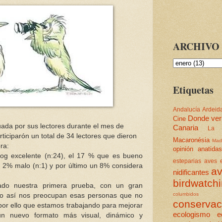
ARCHIVO 
Etiquetas
Andalucía
Ardeid
Donde ver
Cine
luada por sus lectores durante el mes de
Canaria
La 
ticiparón un total de 34 lectores que dieron
Macaronésia
Mad
ra:
opinión
anatidas
og excelente (n:24), el 17 % que es bueno
esteparias
aves e
ro 2% malo (n:1) y por último un 8% considera
av
nidificantes
birdwatch
do nuestra primera prueba, con un gran
columbidos
No así nos preocupan esas personas que no
conservac
por ello que estamos trabajando para mejorar
ecologismo
e
n nuevo formato más visual, dinámico y