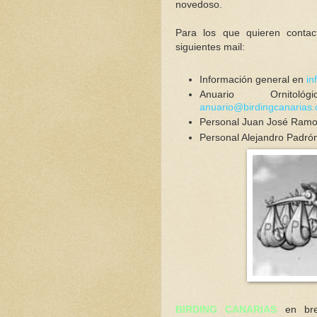
novedoso.
Para los que quieren contac
siguientes mail:
Información general en
in
Anuario Orni
anuario@birdingcanarias
Personal Juan José Ram
Personal Alejandro Padró
BIRDING CANARIAS
en brev