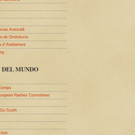
ncias Aranzadi
 de Ornitoloxía
a d' Anellament
log
S DEL MUNDO
Europa
uropean Rarities Committees
l
/Go South
ction