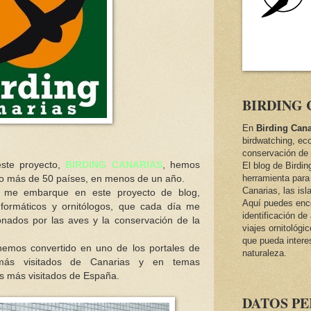
BIRDING 
En
Birding Cana
birdwatching, ec
conservación de 
ste proyecto,
BIRDING CANARIAS
, hemos
El blog de Birdi
herramienta para 
lgo más de 50 países, en menos de un año.
Canarias, las isl
 me embarque en este proyecto de blog,
Aquí puedes encon
formáticos y ornitólogos, que cada día me
identificación d
nados por las aves y la conservación de la
viajes ornitológi
que pueda intere
emos convertido en uno de los portales de
naturaleza.
más visitados de Canarias y en temas
os más visitados de España.
DATOS P