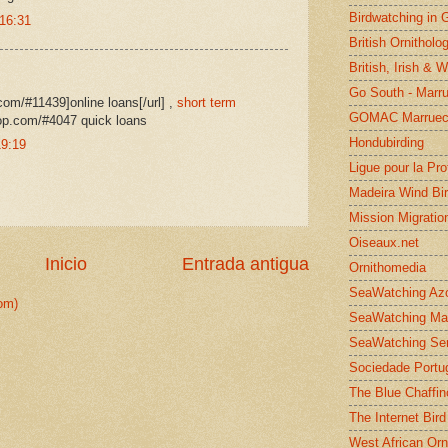
Birdwatching in 
 16:31
British Ornitholo
British, Irish & 
Go South - Marr
com/#11439]online loans[/url] ,
short term
GOMAC Marruec
op.com/#4047 quick loans
Hondubirding
19:19
Ligue pour la Pr
Madeira Wind Bi
Mission Migratio
Oiseaux.net
Inicio
Entrada antigua
Ornithomedia
SeaWatching Az
om)
SeaWatching Ma
SeaWatching Se
Sociedade Portu
The Blue Chaffin
The Internet Bird
West African Orn