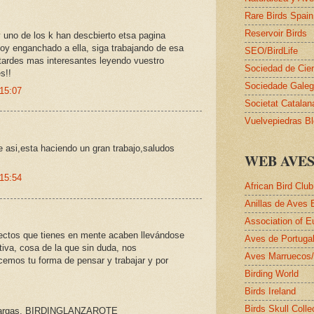
Rare Birds Spain
Reservoir Birds
y uno de los k han descbierto etsa pagina
oy enganchado a ella, siga trabajando de esa
SEO/BirdLife
ardes mas interesantes leyendo vuestro
Sociedad de Cie
s!!
Sociedade Galega
 15:07
Societat Catalan
Vuelvepiedras B
 asi,esta haciendo un gran trabajo,saludos
WEB AVE
 15:54
African Bird Club
Anillas de Aves 
Association of E
ectos que tienes en mente acaben llevándose
Aves de Portuga
tiva, cosa de la que sin duda, nos
Aves Marruecos
emos tu forma de pensar y trabajar y por
Birding World
Birds Ireland
Birds Skull Colle
 Vargas. BIRDINGLANZAROTE