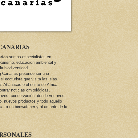
CANARIAS
rias
somos especialistas en
oturismo, educación ambiental y
la biodiversidad.
ng Canarias pretende ser una
el ecoturista que visita las islas
as Atlánticas o el oeste de África.
trar noticias ornitológicas,
e aves, conservación, donde ver aves,
co, nuevos productos y todo aquello
sar a un birdwatcher y al amante de la
ERSONALES