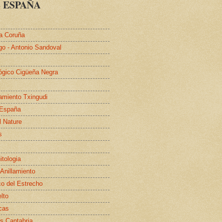
 ESPAÑA
a Coruña
go - Antonio Sandoval
lógico Cigüeña Negra
lamiento Txingudi
 España
l Nature
s
itologia
 Anillamiento
co del Estrecho
elto
cas
s Cantabria