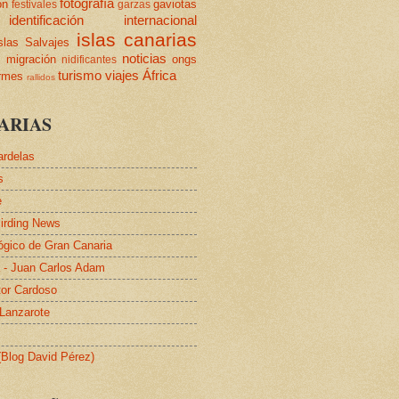
fotografía
ón
gaviotas
festivales
garzas
identificación
internacional
islas canarias
slas Salvajes
s
noticias
migración
ongs
nidificantes
turismo
viajes
África
ormes
rallidos
ARIAS
ardelas
s
e
irding News
lógico de Gran Canaria
a - Juan Carlos Adam
tor Cardoso
 Lanzarote
 (Blog David Pérez)