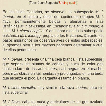
(Foto: Juan Sagardía/
Birding spain
)
En las islas Canarias, se observan la subespecie
M. f.
iberiae
, en el centro y oeste del continente europeo
M. f.
flava
, permanentemente belgas y alemanas e Islas
Británicas
M. f. flavissima
, en Escandinavia
M. f. thunbergi
e
Italia
M. f. cinereocapilla
. Y en menor medida la subespecie
balcánica
M. f. feldegg
, propia de los Balcanes. Durante los
pasos migratorios se observan aves de estas subespecies,
si ojeamos bien a los machos podemos determinar a cual
de ellas pertenecen.
M. f. iberiae
, presenta una fina ceja blanca (lista superciliar)
que separa las plumas de cabeza y nuca de color gris
ceniza claro, de las auriculares, casi negras en el macho,
pero más claras en las hembras y prolongadas en una brida
que alcanza el pico. La garganta es también blanca.
M. f. cinereocapilla
: muy similar a la raza
iberiae
, pero sin
lista superciliar.
M. f. flava
: cabeza, nuca y auriculares de un gris azulado