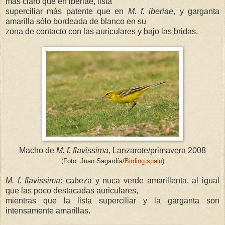
más claro que en iberiae, lista
superciliar más patente que en
M. f. iberiae
, y garganta
amarilla sólo bordeada de blanco en su
zona de contacto con las auriculares y bajo las bridas.
Macho de
M. f. flavissima
, Lanzarote/primavera 2008
(Foto: Juan Sagardía/
Birding spain
)
M. f. flavissima
: cabeza y nuca verde amarillenta, al igual
que las poco destacadas auriculares,
mientras que la lista superciliar y la garganta son
intensamente amarillas.