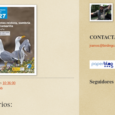
CONTACT
jramos@birdingc
Seguidores
en
10:36:00
eb
ios: