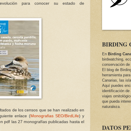
y evolución para conocer su estado de
BIRDING 
En
Birding Cana
birdwatching, ec
conservación de 
El blog de Birdi
herramienta para 
Canarias, las isl
Aquí puedes encon
identificación d
viajes ornitológi
que pueda intere
naturaleza.
ltados de los censos que se han realizado en
iguiente enlace (
Monografias
SEO/
BirdLife
) y
 en
pdf
las 27
monografías
publicadas hasta el
DATOS P