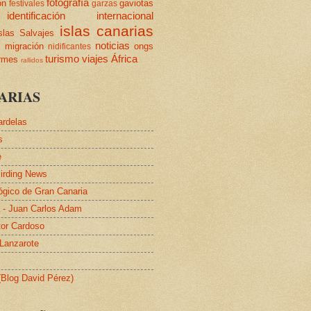
fotografía
ón
gaviotas
festivales
garzas
identificación
internacional
islas canarias
slas Salvajes
s
noticias
migración
ongs
nidificantes
turismo
viajes
África
ormes
rallidos
ARIAS
ardelas
s
e
irding News
lógico de Gran Canaria
a - Juan Carlos Adam
tor Cardoso
 Lanzarote
 (Blog David Pérez)