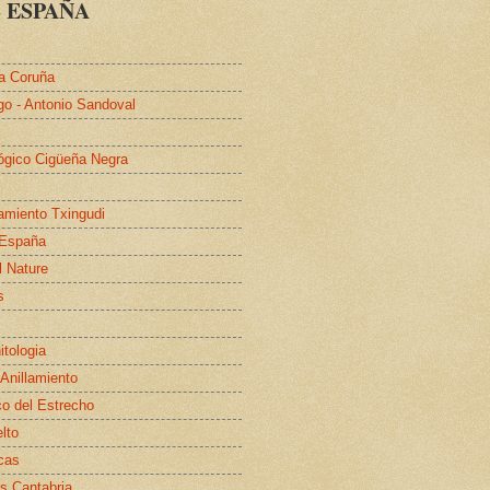
 ESPAÑA
a Coruña
go - Antonio Sandoval
lógico Cigüeña Negra
lamiento Txingudi
 España
l Nature
s
itologia
 Anillamiento
co del Estrecho
elto
cas
s Cantabria