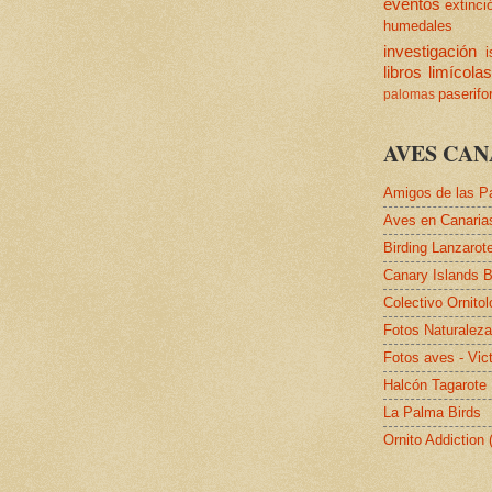
eventos
extinci
humedales
investigación
i
libros
limícola
paserif
palomas
AVES CAN
Amigos de las P
Aves en Canaria
Birding Lanzarot
Canary Islands B
Colectivo Ornito
Fotos Naturalez
Fotos aves - Vic
Halcón Tagarote
La Palma Birds
Ornito Addiction