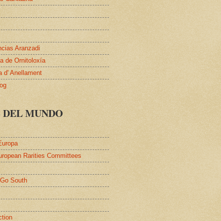
ncias Aranzadi
 de Ornitoloxía
a d' Anellament
log
S DEL MUNDO
Europa
uropean Rarities Committees
l
/Go South
ction