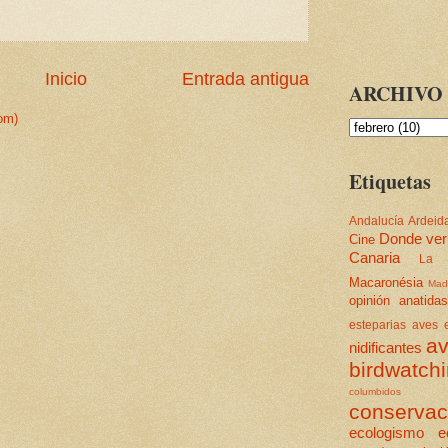
Inicio
Entrada antigua
ARCHIVO 
om)
Etiquetas
Andalucía
Ardeid
Donde ver
Cine
Canaria
La 
Macaronésia
Mad
opinión
anatidas
esteparias
aves e
av
nidificantes
birdwatch
columbidos
conservac
ecologismo
e