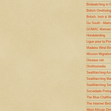
Birdwatching in 
British Ornitholo
British, Irish & 
Go South - Marr
GOMAC Marruec
Hondubirding
Ligue pour la Pr
Madeira Wind Bi
Mission Migratio
Oiseaux.net
Ornithomedia
SeaWatching Az
SeaWatching Ma
SeaWatching Se
Sociedade Portu
The Blue Chaffin
The Internet Bird
West African Orn