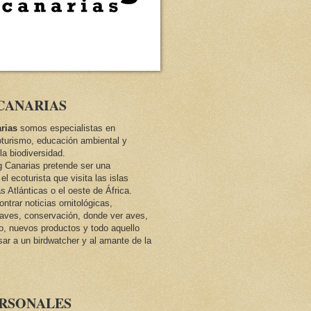
CANARIAS
rias
somos especialistas en
oturismo, educación ambiental y
la biodiversidad.
ng Canarias pretende ser una
el ecoturista que visita las islas
as Atlánticas o el oeste de África.
trar noticias ornitológicas,
e aves, conservación, donde ver aves,
co, nuevos productos y todo aquello
sar a un birdwatcher y al amante de la
ERSONALES