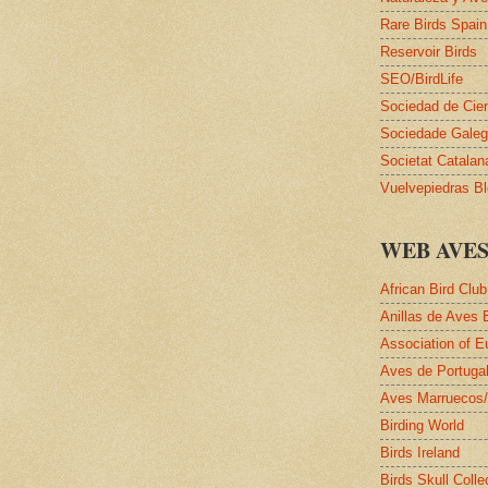
Rare Birds Spain
Reservoir Birds
SEO/BirdLife
Sociedad de Cie
Sociedade Galega
Societat Catalan
Vuelvepiedras B
WEB AVE
African Bird Club
Anillas de Aves 
Association of E
Aves de Portuga
Aves Marruecos
Birding World
Birds Ireland
Birds Skull Colle