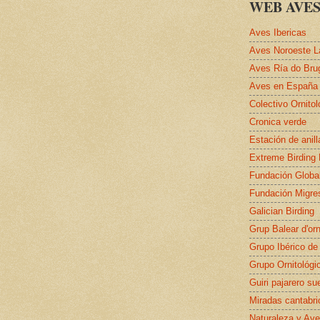
WEB AVES
Aves Ibericas
Aves Noroeste L
Aves Ría do Bru
Aves en España
Colectivo Ornito
Cronica verde
Estación de anil
Extreme Birding
Fundación Globa
Fundación Migre
Galician Birding
Grup Balear d'orn
Grupo Ibérico de
Grupo Ornitológi
Guiri pajarero su
Miradas cantabri
Naturaleza y Ave