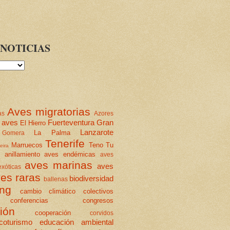
NOTICIAS
Aves migratorias
as
Azores
 aves
Fuerteventura
Gran
El Hierro
Lanzarote
La Palma
Gomera
Tenerife
Marruecos
Teno
Tu
eira
anillamiento
aves endémicas
aves
aves marinas
aves
xóticas
es raras
biodiversidad
ballenas
ing
cambio climático
colectivos
conferencias
congresos
ión
cooperación
corvidos
coturismo
educación ambiental