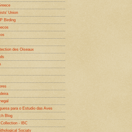
Greece
gists' Union
WP Birding
uecos
os
otection des Oiseaux
rds
n
ores
deira
negal
guesa para o Estudio das Aves
ch Blog
 Collection - IBC
ithological Sociaty