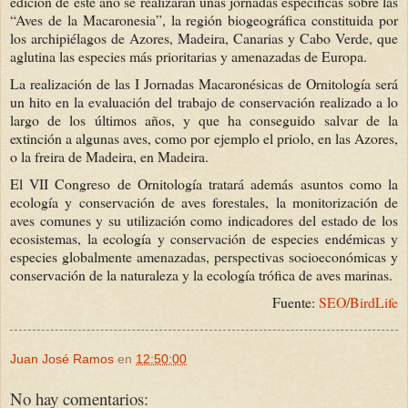
edición de este año se realizarán unas jornadas específicas sobre las
“Aves de la Macaronesia”, la región biogeográfica constituida por
los archipiélagos de Azores, Madeira, Canarias y Cabo Verde, que
aglutina las especies más prioritarias y amenazadas de Europa.
La realización de las I Jornadas Macaronésicas de Ornitología será
un hito en la evaluación del trabajo de conservación realizado a lo
largo de los últimos años, y que ha conseguido salvar de la
extinción a algunas aves, como por ejemplo el priolo, en las Azores,
o la freira de Madeira, en Madeira.
El VII Congreso de Ornitología tratará además asuntos como la
ecología y conservación de aves forestales, la monitorización de
aves comunes y su utilización como indicadores del estado de los
ecosistemas, la ecología y conservación de especies endémicas y
especies globalmente amenazadas, perspectivas socioeconómicas y
conservación de la naturaleza y la ecología trófica de aves marinas.
Fuente:
SEO/BirdLife
Juan José Ramos
en
12:50:00
No hay comentarios: