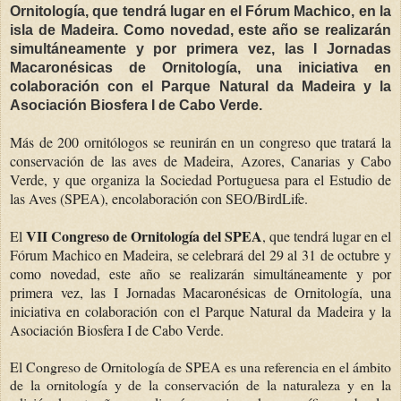
Ornitología, que tendrá lugar en el Fórum Machico, en la
isla de Madeira. Como novedad, este año se realizarán
simultáneamente y por primera vez, las I Jornadas
Macaronésicas de Ornitología, una iniciativa en
colaboración con el Parque Natural da Madeira y la
Asociación Biosfera I de Cabo Verde.
Más de 200 ornitólogos se reunirán en un congreso que tratará la
conservación
de las aves de
Madeira
, Azores, Canarias y Cabo
Verde, y que organiza la Sociedad Portuguesa para el Estudio de
las Aves (
SPEA
), en
colaboración con SEO/
BirdLife
.
VII Congreso de Ornitología del SPEA
El
, que tendrá lugar en el
Fórum
Machico
en
Madeira
, se celebrará del 29 al 31 de octubre y
como novedad, este año se realizarán
simultáneamente
y por
primera vez, las I Jornadas
Macaronésicas
de Ornitología, una
iniciativa en colaboración con el Parque Natural da
Madeira
y la
Asociación
Biosfera
I de Cabo Verde.
El Congreso de Ornitología de SPEA es una referencia en el ámbito
de la ornitología y de la conservación de la naturaleza y en la