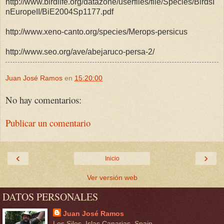
http://www.birdlife.org/datazone/userfiles/file/Species/BirdsI
nEuropeII/BiE2004Sp1177.pdf
http://www.xeno-canto.org/species/Merops-persicus
http://www.seo.org/ave/abejaruco-persa-2/
Juan José Ramos
en
15:20:00
No hay comentarios:
Publicar un comentario
‹
›
Inicio
Ver versión web
DATOS PERSONALES
Juan José Ramos
Los Silos, Islas Canarias, Spain