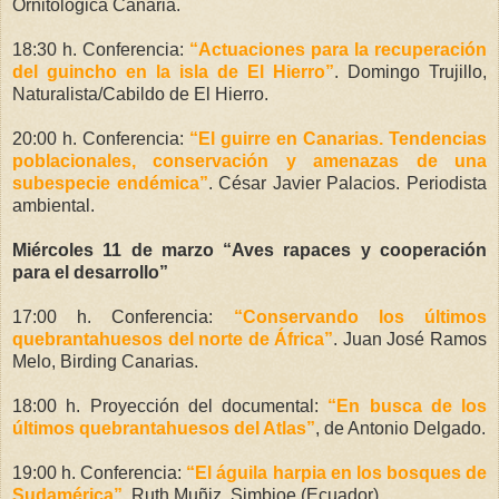
Ornitológica Canaria.
18:30 h. Conferencia:
“Actuaciones para la recuperación
del guincho en la isla de El Hierro”
. Domingo Trujillo,
Naturalista/Cabildo de El Hierro.
20:00 h. Conferencia:
“El guirre en Canarias. Tendencias
poblacionales, conservación y amenazas de una
subespecie endémica”
. César Javier Palacios. Periodista
ambiental.
Miércoles 11 de marzo “Aves rapaces y cooperación
para el desarrollo”
17:00 h. Conferencia:
“Conservando los últimos
quebrantahuesos del norte de África”
. Juan José Ramos
Melo, Birding Canarias.
18:00 h. Proyección del documental:
“En busca de los
últimos quebrantahuesos del Atlas”
, de Antonio Delgado.
19:00 h. Conferencia:
“El águila harpia en los bosques de
Sudamérica”
. Ruth Muñiz, Simbioe (Ecuador).