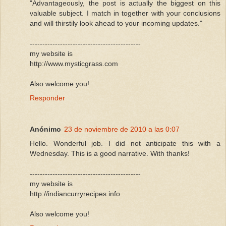
"Advantageously, the post is actually the biggest on this
valuable subject. I match in together with your conclusions
and will thirstily look ahead to your incoming updates."
--------------------------------------------
my website is
http://www.mysticgrass.com
Also welcome you!
Responder
Anónimo
23 de noviembre de 2010 a las 0:07
Hello. Wonderful job. I did not anticipate this with a
Wednesday. This is a good narrative. With thanks!
--------------------------------------------
my website is
http://indiancurryrecipes.info
Also welcome you!