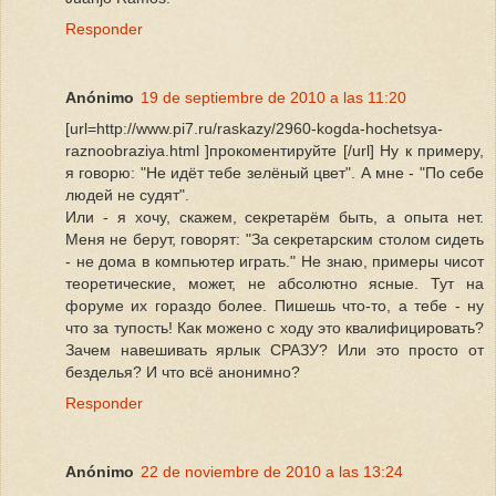
Responder
Anónimo
19 de septiembre de 2010 a las 11:20
[url=http://www.pi7.ru/raskazy/2960-kogda-hochetsya-
raznoobraziya.html ]прокоментируйте [/url] Ну к примеру,
я говорю: "Не идёт тебе зелёный цвет". А мне - "По себе
людей не судят".
Или - я хочу, скажем, секретарём быть, а опыта нет.
Меня не берут, говорят: "За секретарским столом сидеть
- не дома в компьютер играть." Не знаю, примеры чисот
теоретические, может, не абсолютно ясные. Тут на
форуме их гораздо более. Пишешь что-то, а тебе - ну
что за тупость! Как можено с ходу это квалифицировать?
Зачем навешивать ярлык СРАЗУ? Или это просто от
безделья? И что всё анонимно?
Responder
Anónimo
22 de noviembre de 2010 a las 13:24