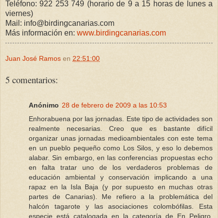
Teléfono: 922 253 749 (horario de 9 a 15 horas de lunes a
viernes)
Mail: info@birdingcanarias.com
Más información en:
www.birdingcanarias.com
Juan José Ramos
en
22:51:00
5 comentarios:
Anónimo
28 de febrero de 2009 a las 10:53
Enhorabuena por las jornadas. Este tipo de actividades son
realmente necesarias. Creo que es bastante difícil
organizar unas jornadas medioambientales con este tema
en un pueblo pequeño como Los Silos, y eso lo debemos
alabar. Sin embargo, en las conferencias propuestas echo
en falta tratar uno de los verdaderos problemas de
educación ambiental y conservación implicando a una
rapaz en la Isla Baja (y por supuesto en muchas otras
partes de Canarias). Me refiero a la problemática del
halcón tagarote y las asociaciones colombófilas. Esta
especie está catalogada en la categoría de En Peligro,