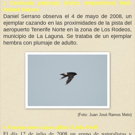
C
ernicalo patirrojo (
Falco vespertinus
) Red-
3.
footed Falcon
Daniel Serrano observa el
4 de mayo de 2008, un
ejemplar cazando en las proximidades de la pista del
aeropuerto Tenerife Norte en la zona de Los Rodeos,
municipio de La Laguna. Se trataba de un ejemplar
hembra con plumaje de adulto.
(Foto: Juan José Ramos Melo)
Vencejo moro (
) Little Swift
Apus affinis
4.
El día 12 de julio de 2008 un grupo de naturalistas y