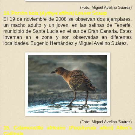
(Foto: Miguel Avelino Suárez)
14.
Porrón bola (
Aythya affinis
) Lesser Scaup
El 19 de noviembre de 2008 se observan dos ejemplares,
un macho adulto y un joven, en las salinas de Tenerfé,
municipio de Santa Lucia en el sur de Gran Canaria. Estas
invernan en la zona y son observadas en diferentes
localidades. Eugenio Hernández y Miguel Avelino Suárez.
(Foto: Miguel Avelino Suárez)
15. Calamoncillo africano (
Porphyrula alleni
)
Allen's
Gallinule