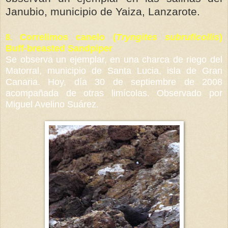
Janubio
, municipio de
Yaiza
,
Lanzarote
.
Correlimos canelo (
Tryngites subruficollis
)
8.
Buff-breasted Sandpiper
Se observa un ejemplar, en una charca de riego del
Matorral, municipio de Santa Lucia, isla de Gran
Canaria. Hoy, día 30 de septiembre de 2008
acompañada de otras limícolas. Observado por
Miguel Avelino Suárez.