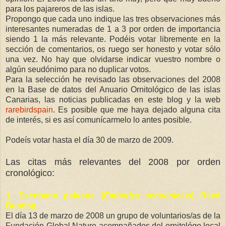
para los pajareros de las islas.
Propongo que cada uno indique las tres observaciones más
interesantes numeradas de 1 a 3 por orden de importancia
siendo 1 la más relevante. Podéis votar libremente en la
sección de comentarios, os ruego ser honesto y votar sólo
una vez. No hay que olvidarse indicar vuestro nombre o
algún seudónimo para no duplicar votos.
Para la selección he revisado las observaciones del 2008
en la Base de datos del Anuario Ornitológico de las islas
Canarias, las noticias publicadas en este blog y la web
rarebirdspain
. Es posible que me haya dejado alguna cita
de interés, si es así comunícarmelo lo antes posible.
Podeís votar hasta el día 30 de marzo de 2009.
Las citas más relevantes del 2008 por orden
cronológico:
1
.
Escribano palustre (
Emberiza schoeniclus
) Reed
Bunting
El día 13 de marzo de 2008 un grupo de voluntarios/as de la
Fundación Global Nature
acompañados del ornitológo local