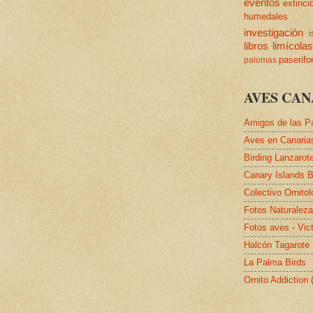
eventos
extinci
humedales
investigación
i
libros
limícola
paserif
palomas
AVES CAN
Amigos de las P
Aves en Canaria
Birding Lanzarot
Canary Islands B
Colectivo Ornito
Fotos Naturalez
Fotos aves - Vic
Halcón Tagarote
La Palma Birds
Ornito Addiction