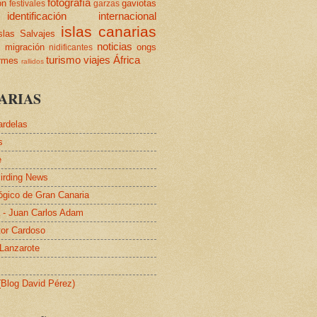
fotografía
ón
gaviotas
festivales
garzas
identificación
internacional
islas canarias
slas Salvajes
s
noticias
migración
ongs
nidificantes
turismo
viajes
África
ormes
rallidos
ARIAS
ardelas
s
e
irding News
lógico de Gran Canaria
a - Juan Carlos Adam
tor Cardoso
 Lanzarote
 (Blog David Pérez)