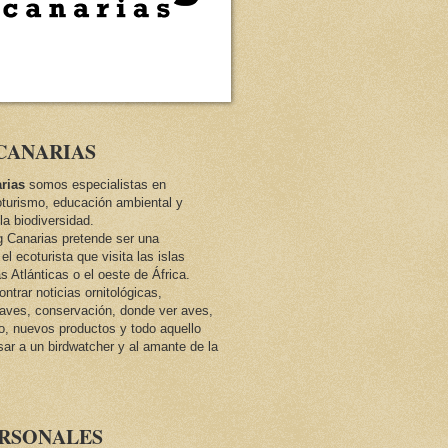
CANARIAS
rias
somos especialistas en
oturismo, educación ambiental y
la biodiversidad.
ng Canarias pretende ser una
el ecoturista que visita las islas
as Atlánticas o el oeste de África.
trar noticias ornitológicas,
e aves, conservación, donde ver aves,
co, nuevos productos y todo aquello
sar a un birdwatcher y al amante de la
ERSONALES