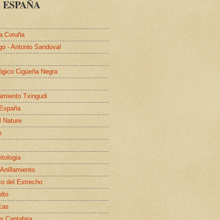
 ESPAÑA
a Coruña
go - Antonio Sandoval
lógico Cigüeña Negra
lamiento Txingudi
 España
l Nature
s
itologia
 Anillamiento
co del Estrecho
elto
cas
s Cantabria