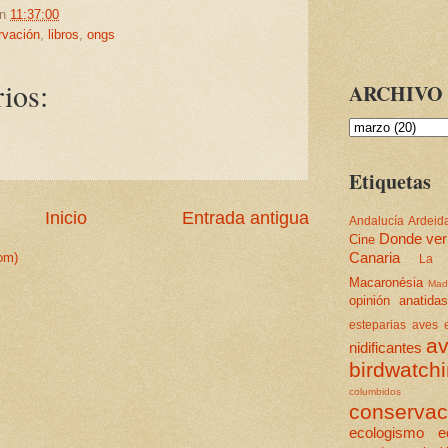
en
11:37:00
rvación
,
libros
,
ongs
ios:
ARCHIVO 
Etiquetas
Inicio
Entrada antigua
Andalucía
Ardeid
Donde ver
Cine
Canaria
om)
La 
Macaronésia
Mad
opinión
anatidas
esteparias
aves e
av
nidificantes
birdwatch
columbidos
conservac
ecologismo
e