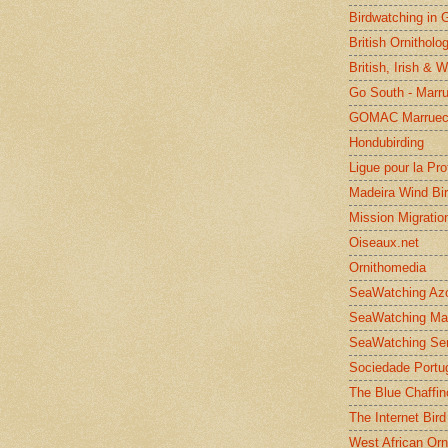
Birdwatching in 
British Ornitholo
British, Irish & 
Go South - Marr
GOMAC Marruec
Hondubirding
Ligue pour la Pr
Madeira Wind Bi
Mission Migratio
Oiseaux.net
Ornithomedia
SeaWatching Az
SeaWatching Ma
SeaWatching Se
Sociedade Portu
The Blue Chaffin
The Internet Bird
West African Orn