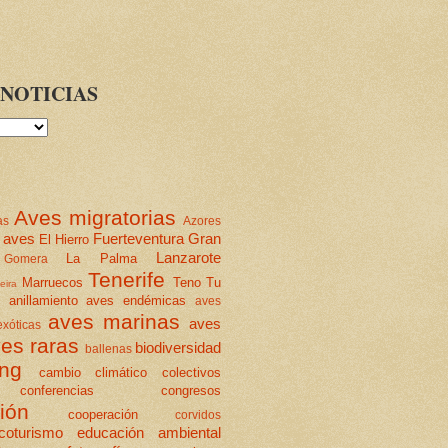
NOTICIAS
Aves migratorias
as
Azores
 aves
Fuerteventura
Gran
El Hierro
Lanzarote
La Palma
Gomera
Tenerife
Marruecos
Teno
Tu
eira
anillamiento
aves endémicas
aves
aves marinas
aves
xóticas
es raras
biodiversidad
ballenas
ing
cambio climático
colectivos
conferencias
congresos
ión
cooperación
corvidos
coturismo
educación ambiental