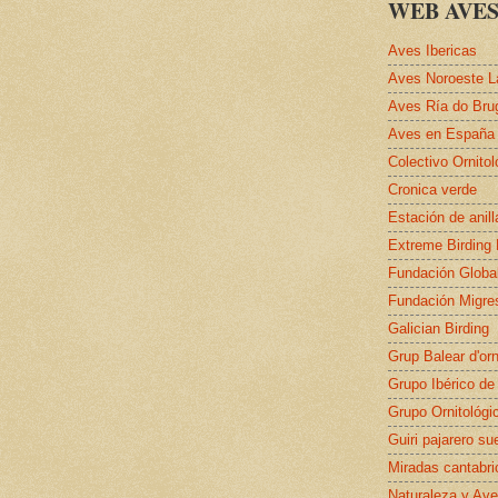
WEB AVES
Aves Ibericas
Aves Noroeste L
Aves Ría do Bru
Aves en España
Colectivo Ornito
Cronica verde
Estación de anil
Extreme Birding
Fundación Globa
Fundación Migre
Galician Birding
Grup Balear d'orn
Grupo Ibérico de
Grupo Ornitológi
Guiri pajarero su
Miradas cantabri
Naturaleza y Ave