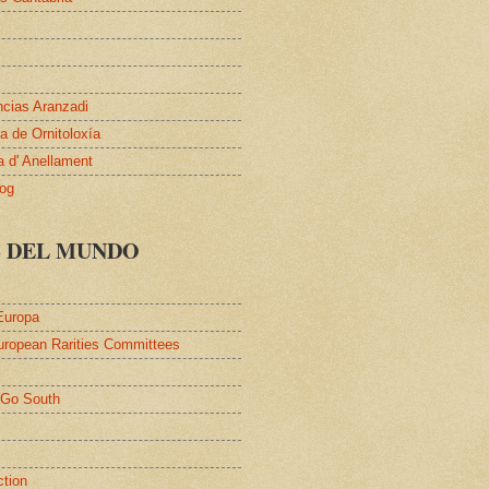
ncias Aranzadi
 de Ornitoloxía
a d' Anellament
log
S DEL MUNDO
Europa
uropean Rarities Committees
l
/Go South
ction