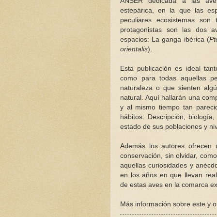
ANSER dedicada a las aves 
estepárica, en la que las e
peculiares ecosistemas son 
protagonistas son las dos a
espacios: La ganga ibérica (
Pt
orientalis
).
Esta publicación es ideal tant
como para todas aquellas p
naturaleza o que sienten algú
natural. Aquí hallarán una com
y al mismo tiempo tan parecid
hábitos: Descripción, biología
estado de sus poblaciones y niv
Además los autores ofrecen u
conservación, sin olvidar, como
aquellas curiosidades y anécdo
en los años en que llevan real
de estas aves en la comarca e
Más información sobre este y ot