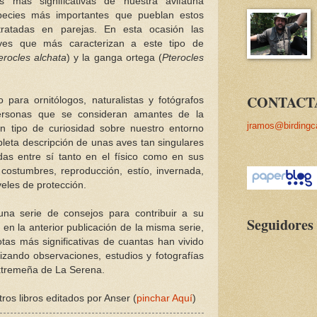
más significativas de nuestra avifauna
species más importantes que pueblan estos
tratadas en parejas. En esta ocasión las
ves que más caracterizan a este tipo de
erocles alchata
) y la ganga ortega (
Pterocles
CONTACT
o para ornitólogos, naturalistas y fotógrafos
ersonas que se consideran amantes de la
jramos@birdingc
n tipo de curiosidad sobre nuestro entorno
pleta descripción de unas aves tan singulares
as entre sí tanto en el físico como en sus
, costumbres, reproducción, estío, invernada,
eles de protección.
na serie de consejos para contribuir a su
Seguidores
 en la anterior publicación de la misma serie,
tas más significativas de cuantas han vivido
izando observaciones, estudios y fotografías
xtremeña de La Serena.
ros libros editados por Anser (
pinchar Aquí
)