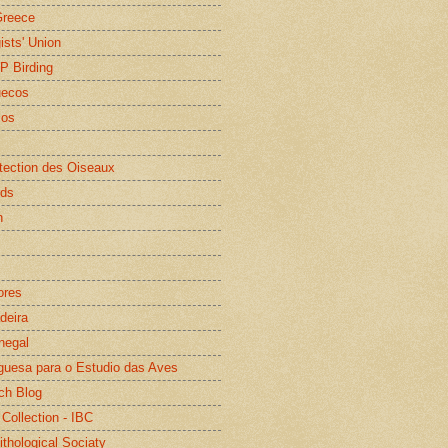
Greece
gists' Union
WP Birding
uecos
os
otection des Oiseaux
rds
n
ores
deira
negal
guesa para o Estudio das Aves
ch Blog
 Collection - IBC
ithological Sociaty