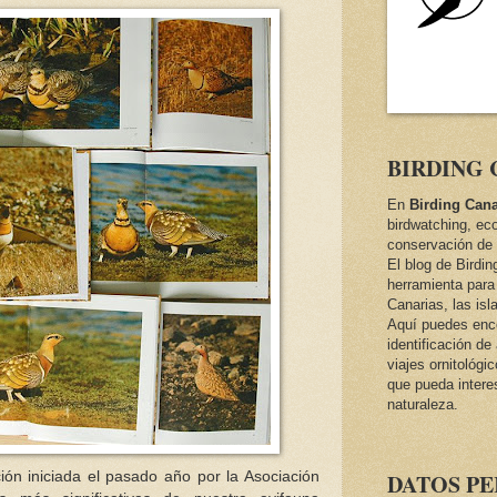
BIRDING 
En
Birding Cana
birdwatching, ec
conservación de 
El blog de Birdi
herramienta para 
Canarias, las isl
Aquí puedes encon
identificación d
viajes ornitológi
que pueda intere
naturaleza.
ón iniciada el pasado año por la Asociación
DATOS P