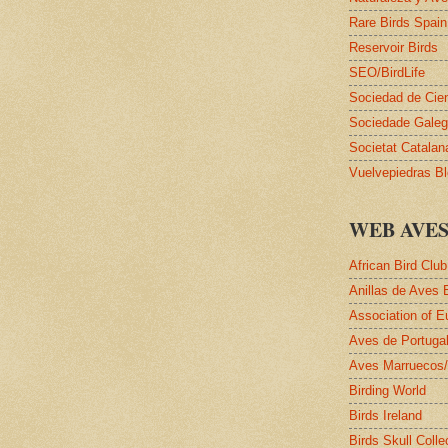
Rare Birds Spain
Reservoir Birds
SEO/BirdLife
Sociedad de Cie
Sociedade Galega
Societat Catalan
Vuelvepiedras B
WEB AVE
African Bird Club
Anillas de Aves 
Association of E
Aves de Portuga
Aves Marruecos
Birding World
Birds Ireland
Birds Skull Colle