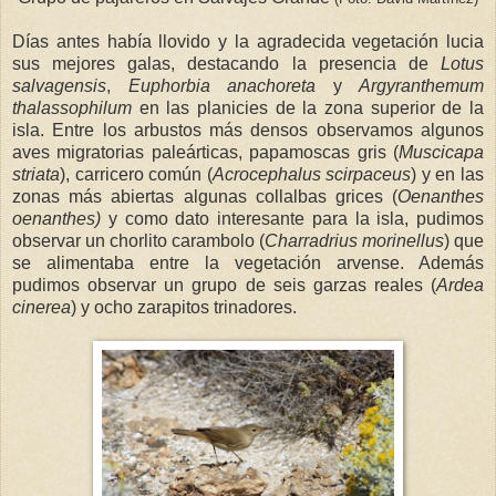
Días antes había llovido y la agradecida vegetación lucia
sus mejores galas, destacando la presencia de
Lotus
salvagensis
,
Euphorbia anachoreta
y
Argyranthemum
thalassophilum
en las planicies de la zona superior de la
isla. Entre los arbustos más densos observamos algunos
aves migratorias paleárticas, papamoscas gris (
Muscicapa
striata
), carricero común (
Acrocephalus scirpaceus
) y en las
zonas más abiertas algunas collalbas grices (
Oenanthes
oenanthes)
y como dato interesante para la isla, pudimos
observar un chorlito carambolo (
Charradrius morinellus
) que
se alimentaba entre la vegetación arvense. Además
pudimos observar un grupo de seis garzas reales (
Ardea
cinerea
) y ocho zarapitos trinadores.