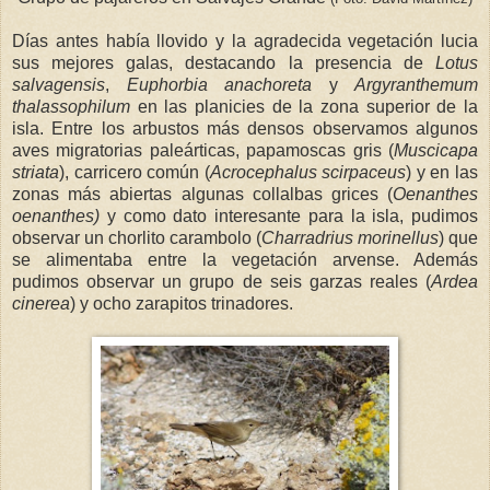
Días antes había llovido y la agradecida vegetación lucia
sus mejores galas, destacando la presencia de
Lotus
salvagensis
,
Euphorbia anachoreta
y
Argyranthemum
thalassophilum
en las planicies de la zona superior de la
isla. Entre los arbustos más densos observamos algunos
aves migratorias paleárticas, papamoscas gris (
Muscicapa
striata
), carricero común (
Acrocephalus scirpaceus
) y en las
zonas más abiertas algunas collalbas grices (
Oenanthes
oenanthes)
y como dato interesante para la isla, pudimos
observar un chorlito carambolo (
Charradrius morinellus
) que
se alimentaba entre la vegetación arvense. Además
pudimos observar un grupo de seis garzas reales (
Ardea
cinerea
) y ocho zarapitos trinadores.