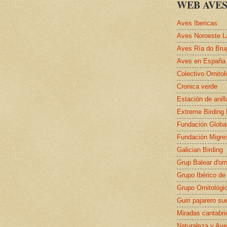
WEB AVES
Aves Ibericas
Aves Noroeste L
Aves Ría do Bru
Aves en España
Colectivo Ornito
Cronica verde
Estación de anil
Extreme Birding
Fundación Globa
Fundación Migre
Galician Birding
Grup Balear d'orn
Grupo Ibérico de
Grupo Ornitológi
Guiri pajarero su
Miradas cantabri
Naturaleza y Ave