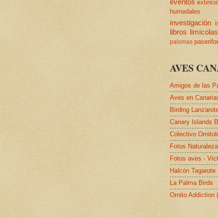
eventos
extinci
humedales
investigación
i
libros
limícola
paserif
palomas
AVES CAN
Amigos de las P
Aves en Canaria
Birding Lanzarot
Canary Islands B
Colectivo Ornito
Fotos Naturalez
Fotos aves - Vic
Halcón Tagarote
La Palma Birds
Ornito Addiction