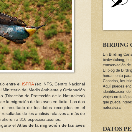
BIRDING 
En
Birding Cana
birdwatching, ec
conservación de 
El blog de Birdi
herramienta para 
Canarias, las isl
ajo entre el
ISPRA
(ex INFS, Centro Nacional
Aquí puedes encon
y el Ministerio del Medio Ambiente y Ordenación
identificación d
no (Dirección de Protección de la Naturaleza)
viajes ornitológi
s de la migración de las aves en Italia. Los dos
que pueda intere
naturaleza.
 el resultado de los datos recogidos en el
resultados de los análisis relativos a más de
 refieren a 316 especies/taxones.
rgarte el
Atlas de la migración de las aves
DATOS P