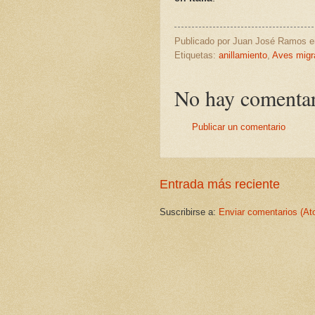
Publicado por
Juan José Ramos
Etiquetas:
anillamiento
,
Aves migr
No hay comentar
Publicar un comentario
Entrada más reciente
Suscribirse a:
Enviar comentarios (At