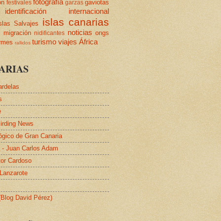
fotografía
ón
gaviotas
festivales
garzas
identificación
internacional
islas canarias
slas Salvajes
s
noticias
migración
ongs
nidificantes
turismo
viajes
África
ormes
rallidos
ARIAS
ardelas
s
e
irding News
lógico de Gran Canaria
a - Juan Carlos Adam
tor Cardoso
 Lanzarote
 (Blog David Pérez)