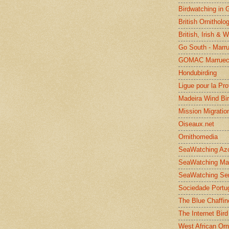
Birdwatching in 
British Ornitholo
British, Irish & 
Go South - Marr
GOMAC Marruec
Hondubirding
Ligue pour la Pr
Madeira Wind Bi
Mission Migratio
Oiseaux.net
Ornithomedia
SeaWatching Az
SeaWatching Ma
SeaWatching Se
Sociedade Portu
The Blue Chaffin
The Internet Bird
West African Orn