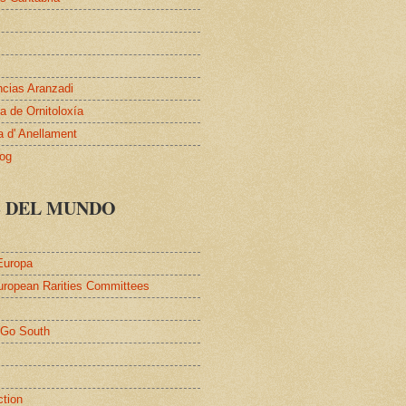
ncias Aranzadi
 de Ornitoloxía
a d' Anellament
log
S DEL MUNDO
Europa
uropean Rarities Committees
l
/Go South
ction