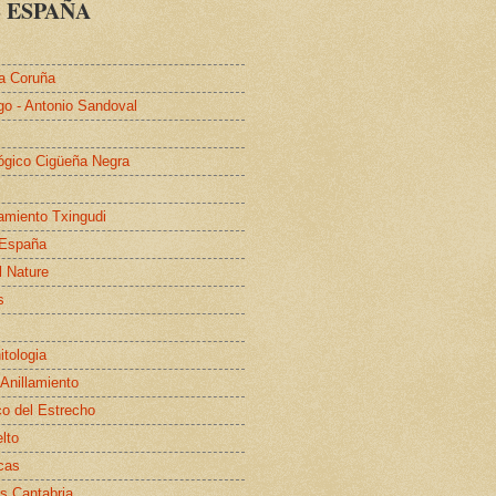
 ESPAÑA
a Coruña
go - Antonio Sandoval
lógico Cigüeña Negra
lamiento Txingudi
 España
l Nature
s
itologia
 Anillamiento
co del Estrecho
elto
cas
s Cantabria