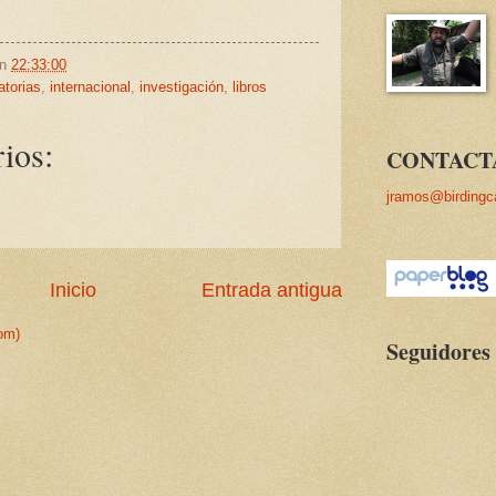
en
22:33:00
atorias
,
internacional
,
investigación
,
libros
ios:
CONTACT
jramos@birdingc
Inicio
Entrada antigua
om)
Seguidores