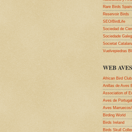
Rare Birds Spain
Reservoir Birds
SEO/BirdLife
Sociedad de Cie
Sociedade Galega
Societat Catalan
Vuelvepiedras B
WEB AVE
African Bird Club
Anillas de Aves 
Association of E
Aves de Portuga
Aves Marruecos
Birding World
Birds Ireland
Birds Skull Colle