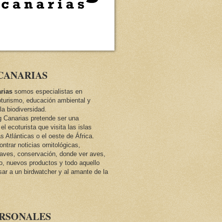
CANARIAS
rias
somos especialistas en
oturismo, educación ambiental y
la biodiversidad.
ng Canarias pretende ser una
el ecoturista que visita las islas
as Atlánticas o el oeste de África.
trar noticias ornitológicas,
e aves, conservación, donde ver aves,
co, nuevos productos y todo aquello
sar a un birdwatcher y al amante de la
ERSONALES