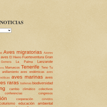
NOTICIAS
Aves migratorias
as
Azores
 aves
Fuerteventura
Gran
El Hierro
Lanzarote
La Palma
Gomera
Tenerife
Marruecos
Teno
Tu
eira
anillamiento
aves endémicas
aves
aves marinas
aves
xóticas
es raras
biodiversidad
ballenas
ing
cambio climático
colectivos
conferencias
congresos
ión
cooperación
corvidos
coturismo
educación ambiental