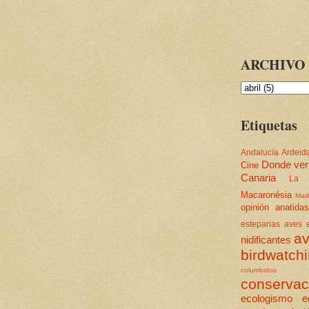
ARCHIVO 
Etiquetas
Andalucía
Ardeid
Donde ver
Cine
Canaria
La 
Macaronésia
Mad
opinión
anatidas
esteparias
aves e
av
nidificantes
birdwatch
columbidos
conservac
ecologismo
e