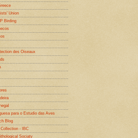
Greece
gists' Union
WP Birding
uecos
os
otection des Oiseaux
rds
n
ores
deira
negal
guesa para o Estudio das Aves
ch Blog
 Collection - IBC
ithological Sociaty