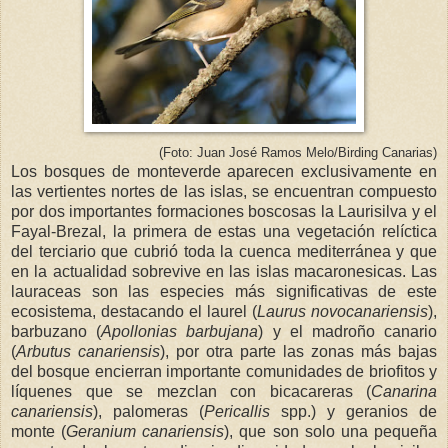
(Foto: Juan José Ramos Melo/Birding Canarias)
Los bosques de monteverde aparecen exclusivamente en
las vertientes nortes de las islas, se encuentran compuesto
por dos importantes formaciones boscosas la Laurisilva y el
Fayal-Brezal, la primera de estas una vegetación relíctica
del terciario que cubrió toda la cuenca mediterránea y que
en la actualidad sobrevive en las islas macaronesicas. Las
lauraceas son las especies más significativas de este
ecosistema, destacando el laurel (
Laurus novocanariensis
),
barbuzano (
Apollonias barbujana
) y el madroño canario
(
Arbutus canariensis
), por otra parte las zonas más bajas
del bosque encierran importante comunidades de briofitos y
líquenes que se mezclan con bicacareras (
Canarina
canariensis
), palomeras (
Pericallis
spp.) y geranios de
monte (
Geranium canariensis
), que son solo una pequeña