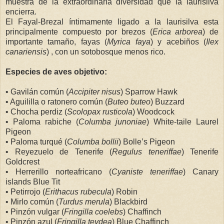
muestra de la extraordinaria diversidad que la laurisilva
encierra.
El Fayal-Brezal íntimamente ligado a la laurisilva esta
principalmente compuesto por brezos (
Erica arborea
) de
importante tamaño, fayas (
Myrica faya
) y acebiños (
Ilex
canariensis
) , con un sotobosque menos rico.
Especies de aves objetivo:
• Gavilán común (
Accipiter nisus
) Sparrow Hawk
• Aguililla o ratonero común (
Buteo buteo
) Buzzard
• Chocha perdiz (
Scolopax rusticola
) Woodcock
• Paloma rabiche (
Columba junoniae
) White-taile Laurel
Pigeon
• Paloma turqué (
Columba bollii
) Bolle’s Pigeon
• Reyezuelo de Tenerife (
Regulus teneriffae
) Tenerife
Goldcrest
• Herrerillo norteafricano (
Cyaniste teneriffae
) Canary
islands Blue Tit
• Petirrojo (
Erithacus rubecula
) Robin
• Mirlo común (
Turdus merula
) Blackbird
• Pinzón vulgar (
Fringilla coelebs
) Chaffinch
• Pinzón azul (
Fringilla teydea
) Blue Chaffinch