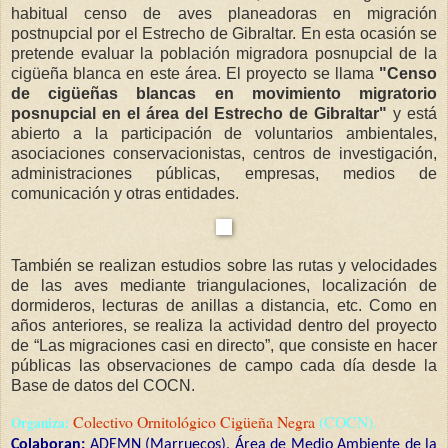
habitual censo de aves planeadoras en migración
postnupcial por el Estrecho de Gibraltar. En esta ocasión se
pretende evaluar la población migradora posnupcial de la
cigüeña blanca en este área. El proyecto se llama
"Censo
de cigüeñas blancas en movimiento migratorio
posnupcial en el área del Estrecho de Gibraltar"
y
está
abierto a la participación de voluntarios ambientales,
asociaciones conservacionistas, centros de investigación,
administraciones públicas, empresas, medios de
comunicación y otras entidades.
También se realizan estudios sobre las rutas y velocidades
de las aves mediante triangulaciones, localización de
dormideros, lecturas de anillas a distancia, etc. Como en
años anteriores, se realiza la actividad dentro del proyecto
de “Las migraciones casi en directo”, que consiste en hacer
públicas las observaciones de campo cada día desde la
Base de datos del COCN.
Colectivo Ornitológico Cigüeña Negra
(COCN).
Organiza:
Colaboran:
ADEMN (Marruecos), Área de Medio Ambiente de la