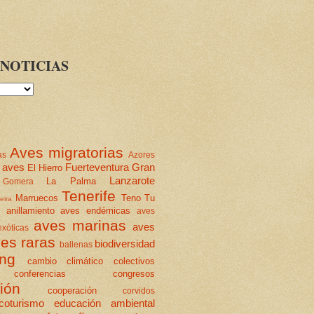
NOTICIAS
Aves migratorias
as
Azores
 aves
Fuerteventura
Gran
El Hierro
Lanzarote
La Palma
Gomera
Tenerife
Marruecos
Teno
Tu
eira
anillamiento
aves endémicas
aves
aves marinas
aves
xóticas
es raras
biodiversidad
ballenas
ing
cambio climático
colectivos
conferencias
congresos
ión
cooperación
corvidos
coturismo
educación ambiental