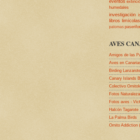
eventos
extinci
humedales
investigación
i
libros
limícola
paserif
palomas
AVES CAN
Amigos de las P
Aves en Canaria
Birding Lanzarot
Canary Islands B
Colectivo Ornito
Fotos Naturalez
Fotos aves - Vic
Halcón Tagarote
La Palma Birds
Ornito Addiction