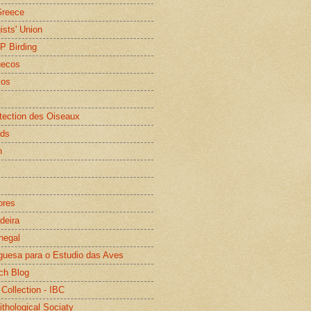
Greece
gists' Union
WP Birding
uecos
os
otection des Oiseaux
rds
n
ores
deira
negal
guesa para o Estudio das Aves
ch Blog
 Collection - IBC
ithological Sociaty