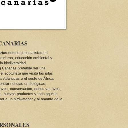
CANARIAS
rias
somos especialistas en
oturismo, educación ambiental y
la biodiversidad.
ng Canarias pretende ser una
el ecoturista que visita las islas
as Atlánticas o el oeste de África.
trar noticias ornitológicas,
e aves, conservación, donde ver aves,
co, nuevos productos y todo aquello
sar a un birdwatcher y al amante de la
ERSONALES