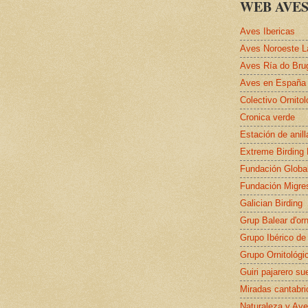
WEB AVES
Aves Ibericas
Aves Noroeste L
Aves Ría do Bru
Aves en España
Colectivo Ornito
Cronica verde
Estación de anil
Extreme Birding
Fundación Globa
Fundación Migre
Galician Birding
Grup Balear d'orn
Grupo Ibérico de
Grupo Ornitológi
Guiri pajarero su
Miradas cantabri
Naturaleza y Ave