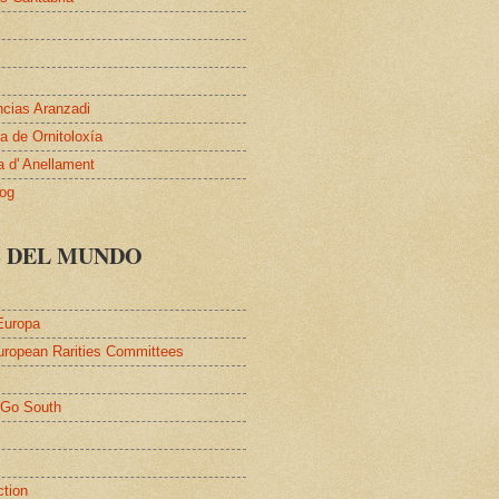
ncias Aranzadi
 de Ornitoloxía
a d' Anellament
log
S DEL MUNDO
Europa
uropean Rarities Committees
l
/Go South
ction