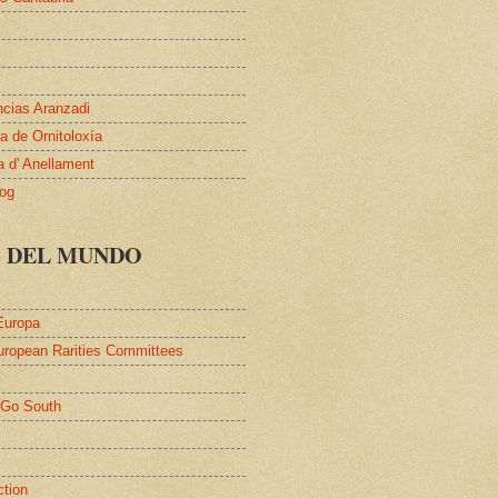
ncias Aranzadi
 de Ornitoloxía
a d' Anellament
log
S DEL MUNDO
Europa
uropean Rarities Committees
l
/Go South
ction