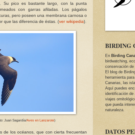
. Su pico es bastante largo, con la punta
meados con garras afiladas. Los págalos
scuras, pero poseen una membrana carnosa o
r que las diferencia de éstas. (
ver wikipedia
).
BIRDING 
En
Birding Cana
birdwatching, ec
conservación de 
El blog de Birdi
herramienta para 
Canarias, las isl
Aquí puedes encon
identificación d
viajes ornitológi
que pueda intere
naturaleza.
to: Juan Sagardía/
Aves en Lanzarote
)
DATOS P
s de los océanos, que con cierta frecuentan