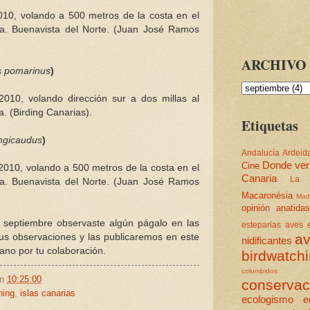
010, volando a 500 metros de la costa en el
ta. Buenavista del Norte. (Juan José Ramos
ARCHIVO 
s pomarinus
)
010, volando dirección sur a dos millas al
. (Birding Canarias).
Etiquetas
ongicaudus
)
Andalucía
Ardeid
Donde ver
Cine
2010, volando a 500 metros de la costa en el
Canaria
La 
ta. Buenavista del Norte. (Juan José Ramos
Macaronésia
Mad
opinión
anatidas
 septiembre observaste algún págalo en las
esteparias
aves e
av
us observaciones y las publicaremos en este
nidificantes
no por tu colaboración.
birdwatch
columbidos
en
10:25:00
conservac
hing
,
islas canarias
ecologismo
e