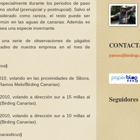
especialmente durante los periodos de paso
mo otoñal (prenupcial y postnupcial). Salvo el
siderado como rareza, el resto puede ser
mún en las aguas de canarias. Además es
sea una especie invernante.
 una serie de observaciones de págalos
CONTACT
vidades de nuestra empresa en el mes de
jramos@birdingc
kua
)
010, volando en las proximidades de Sibora,
 Ramos Melo/Birding Canarias).
2010, volando a dirección sur a 15 millas al
Seguidores
(Birding Canarias).
2010, volando a dirección sur a 10 millas al
(Birding Canarias).
parasiticus
)