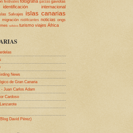
fotografía
ón
gaviotas
festivales
garzas
identificación
internacional
islas canarias
slas Salvajes
s
noticias
migración
ongs
nidificantes
turismo
viajes
África
ormes
rallidos
ARIAS
ardelas
s
e
irding News
lógico de Gran Canaria
a - Juan Carlos Adam
tor Cardoso
 Lanzarote
 (Blog David Pérez)