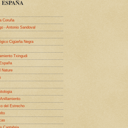
 ESPAÑA
a Coruña
go - Antonio Sandoval
lógico Cigüeña Negra
lamiento Txingudi
 España
l Nature
s
itologia
 Anillamiento
co del Estrecho
elto
cas
s Cantabria