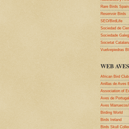
Rare Birds Spain
Reservoir Birds
SEO/BirdLife
Sociedad de Cie
Sociedade Galega
Societat Catalan
Vuelvepiedras B
WEB AVE
African Bird Club
Anillas de Aves 
Association of E
Aves de Portuga
Aves Marruecos
Birding World
Birds Ireland
Birds Skull Colle