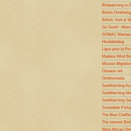
Birdwatching in 
British Ornitholo
British, Irish & 
Go South - Marr
GOMAC Marruec
Hondubirding
Ligue pour la Pr
Madeira Wind Bi
Mission Migratio
Oiseaux.net
Ornithomedia
SeaWatching Az
SeaWatching Ma
SeaWatching Se
Sociedade Portu
The Blue Chaffin
The Internet Bird
West African Orn