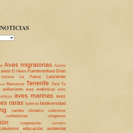
NOTICIAS
Aves migratorias
as
Azores
 aves
Fuerteventura
Gran
El Hierro
Lanzarote
La Palma
Gomera
Tenerife
Marruecos
Teno
Tu
eira
anillamiento
aves endémicas
aves
aves marinas
aves
xóticas
es raras
biodiversidad
ballenas
ing
cambio climático
colectivos
conferencias
congresos
ión
cooperación
corvidos
coturismo
educación ambiental