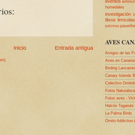
eventos
extinci
ios:
humedales
investigación
i
libros
limícola
paserif
palomas
AVES CAN
Inicio
Entrada antigua
Amigos de las P
om)
Aves en Canaria
Birding Lanzarot
Canary Islands B
Colectivo Ornito
Fotos Naturalez
Fotos aves - Vic
Halcón Tagarote
La Palma Birds
Ornito Addiction