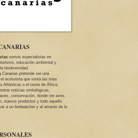
CANARIAS
rias
somos especialistas en
oturismo, educación ambiental y
la biodiversidad.
ng Canarias pretende ser una
el ecoturista que visita las islas
as Atlánticas o el oeste de África.
trar noticias ornitológicas,
e aves, conservación, donde ver aves,
co, nuevos productos y todo aquello
sar a un birdwatcher y al amante de la
ERSONALES