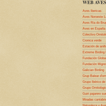
WEB AVES
Aves Ibericas
Aves Noroeste L
Aves Ría do Bru
Aves en España
Colectivo Ornito
Cronica verde
Estación de anil
Extreme Birding
Fundación Globa
Fundación Migre
Galician Birding
Grup Balear d'orn
Grupo Ibérico de
Grupo Ornitológi
Guiri pajarero su
Miradas cantabri
Naturaleza y Ave