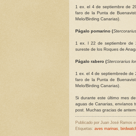
1 ex. el 4 de septiembre de 2
faro de la Punta de Buenavis
Melo/Birding Canarias).
Págalo pomarino (
Stercorariu
1 ex. l 22 de septiembre de 2
sureste de los Roques de Anaga
Págalo rabero (
Stercorarius l
1 ex. el 4 de septiembrede de 
faro de la Punta de Buenavis
Melo/Birding Canarias).
Si durante este último mes de
aguas de Canarias, envíanos t
post. Muchas gracias de antema
Publicado por
Juan José Ramos
Etiquetas:
aves marinas
,
birdwatc