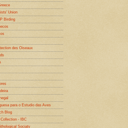
Greece
gists' Union
WP Birding
uecos
os
otection des Oiseaux
rds
n
ores
deira
negal
guesa para o Estudio das Aves
ch Blog
 Collection - IBC
ithological Sociaty