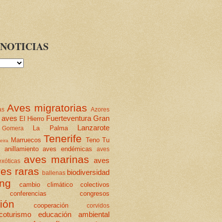
NOTICIAS
Aves migratorias
as
Azores
 aves
Fuerteventura
Gran
El Hierro
Lanzarote
La Palma
Gomera
Tenerife
Marruecos
Teno
Tu
eira
anillamiento
aves endémicas
aves
aves marinas
aves
xóticas
es raras
biodiversidad
ballenas
ing
cambio climático
colectivos
conferencias
congresos
ión
cooperación
corvidos
coturismo
educación ambiental