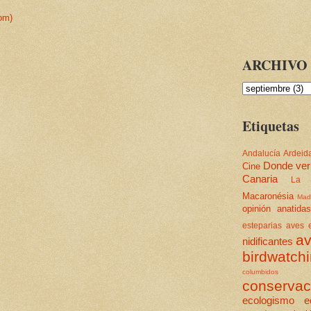
om)
ARCHIVO 
Etiquetas
Andalucía
Ardeid
Donde ver
Cine
Canaria
La 
Macaronésia
Mad
opinión
anatidas
esteparias
aves e
av
nidificantes
birdwatch
columbidos
conservac
ecologismo
e