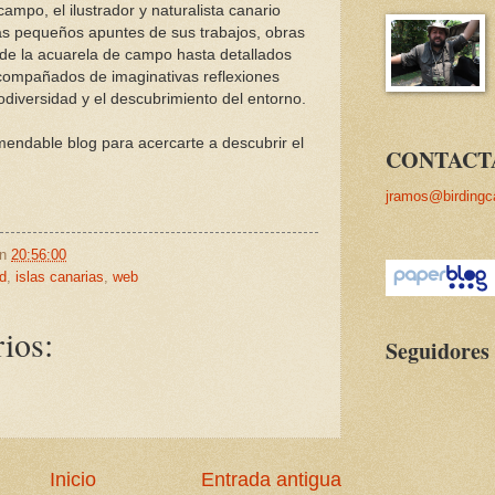
mpo, el ilustrador y naturalista canario
as pequeños apuntes de sus trabajos, obras
sde la acuarela de campo hasta detallados
 acompañados de imaginativas reflexiones
odiversidad y el descubrimiento del entorno.
endable blog para acercarte a descubrir el
CONTACT
jramos@birdingc
en
20:56:00
ad
,
islas canarias
,
web
ios:
Seguidores
Inicio
Entrada antigua