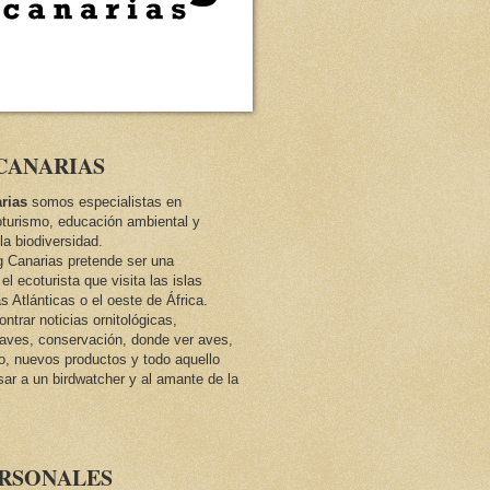
CANARIAS
rias
somos especialistas en
oturismo, educación ambiental y
la biodiversidad.
ng Canarias pretende ser una
el ecoturista que visita las islas
as Atlánticas o el oeste de África.
trar noticias ornitológicas,
e aves, conservación, donde ver aves,
co, nuevos productos y todo aquello
sar a un birdwatcher y al amante de la
ERSONALES