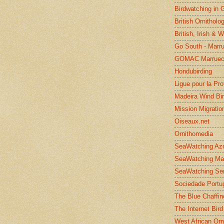
Birdwatching in 
British Ornitholo
British, Irish & 
Go South - Marr
GOMAC Marruec
Hondubirding
Ligue pour la Pr
Madeira Wind Bi
Mission Migratio
Oiseaux.net
Ornithomedia
SeaWatching Az
SeaWatching Ma
SeaWatching Se
Sociedade Portu
The Blue Chaffin
The Internet Bird
West African Orn