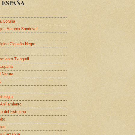
 ESPAÑA
a Coruña
go - Antonio Sandoval
lógico Cigüeña Negra
lamiento Txingudi
 España
l Nature
s
itologia
 Anillamiento
co del Estrecho
elto
cas
s Cantabria