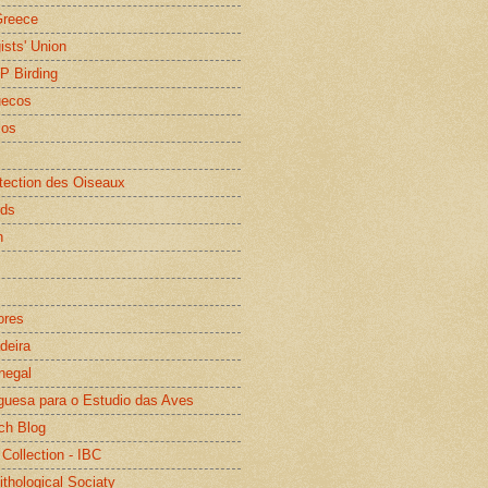
Greece
gists' Union
WP Birding
uecos
os
otection des Oiseaux
rds
n
ores
deira
negal
guesa para o Estudio das Aves
ch Blog
 Collection - IBC
ithological Sociaty