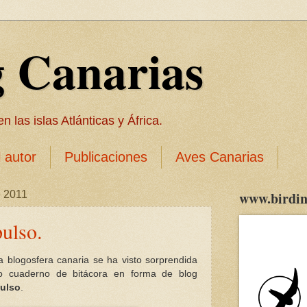
g Canarias
 las islas Atlánticas y África.
l autor
Publicaciones
Aves Canarias
e 2011
www.birdin
pulso.
a blogosfera canaria se ha visto sorprendida
o cuaderno de bitácora en forma de blog
pulso
.