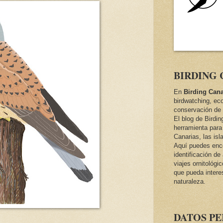
BIRDING 
En
Birding Cana
birdwatching, ec
conservación de 
El blog de Birdi
herramienta para 
Canarias, las isl
Aquí puedes encon
identificación d
viajes ornitológi
que pueda intere
naturaleza.
DATOS P