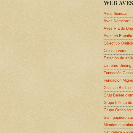
WEB AVES
Aves Ibericas
Aves Noroeste L
Aves Ría do Bru
Aves en España
Colectivo Ornito
Cronica verde
Estación de anil
Extreme Birding
Fundación Globa
Fundación Migre
Galician Birding
Grup Balear d'orn
Grupo Ibérico de
Grupo Ornitológi
Guiri pajarero su
Miradas cantabri
Naturaleza y Ave