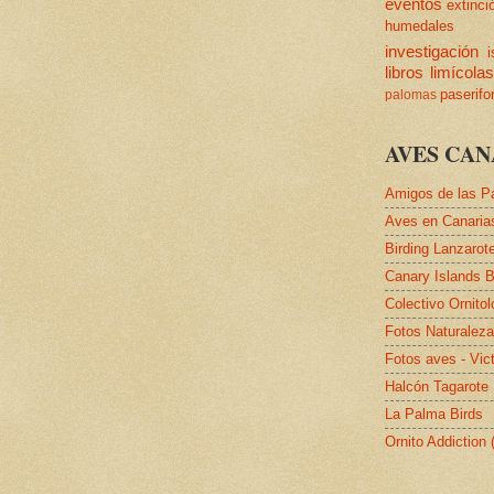
eventos
extinci
humedales
investigación
i
libros
limícola
paserif
palomas
AVES CAN
Amigos de las P
Aves en Canaria
Birding Lanzarot
Canary Islands B
Colectivo Ornito
Fotos Naturalez
Fotos aves - Vic
Halcón Tagarote
La Palma Birds
Ornito Addiction