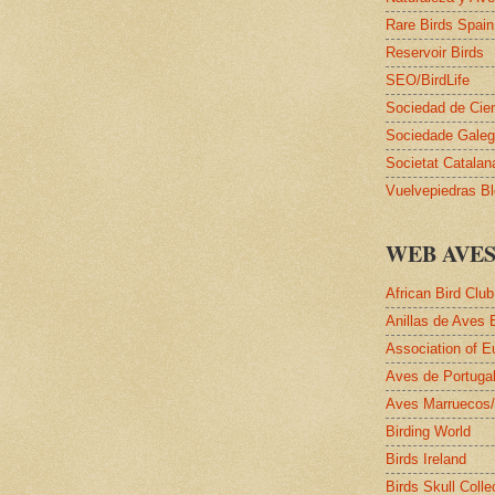
Rare Birds Spain
Reservoir Birds
SEO/BirdLife
Sociedad de Cie
Sociedade Galega
Societat Catalan
Vuelvepiedras B
WEB AVE
African Bird Club
Anillas de Aves 
Association of E
Aves de Portuga
Aves Marruecos
Birding World
Birds Ireland
Birds Skull Colle