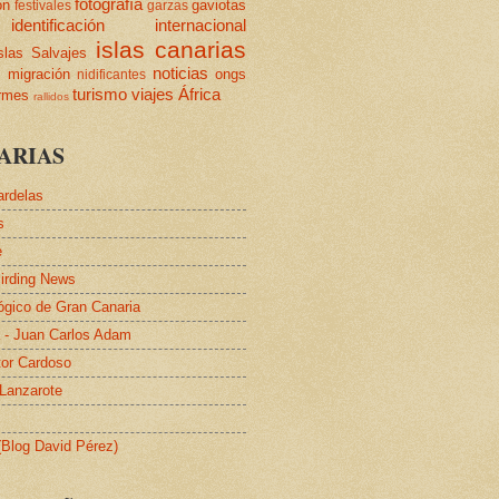
fotografía
ón
gaviotas
festivales
garzas
identificación
internacional
islas canarias
slas Salvajes
s
noticias
migración
ongs
nidificantes
turismo
viajes
África
ormes
rallidos
ARIAS
ardelas
s
e
irding News
lógico de Gran Canaria
a - Juan Carlos Adam
tor Cardoso
 Lanzarote
 (Blog David Pérez)