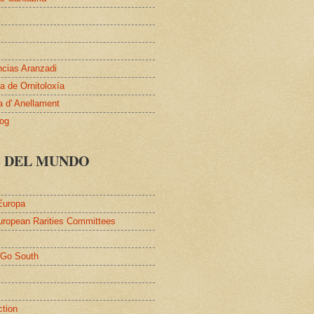
ncias Aranzadi
 de Ornitoloxía
a d' Anellament
log
S DEL MUNDO
Europa
uropean Rarities Committees
l
/Go South
ction