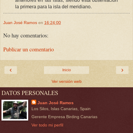
anteriores en las islas, siendo esta observación
la primera para la isla del meridiano.
Juan José Ramos
en
16:24:00
No hay comentarios:
Publicar un comentario
‹
›
Inicio
Ver versión web
DATOS PERSONALES
Juan José Ramos
Los Silos, Islas Canarias, Spain
Gerente Empresa Birding Canarias
Ver todo mi perfil