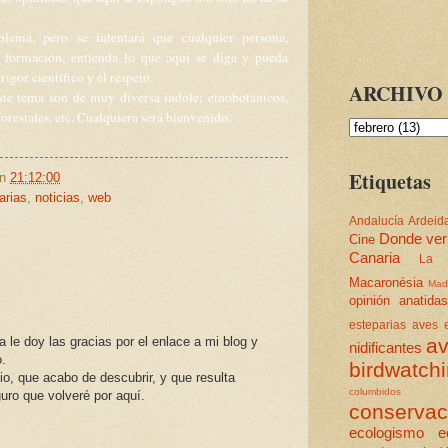
blema, pero se intentará que cualquier persona,
 formación, entienda lo que aquí se diga y pueda
rigor científico y el respeto.
ARCHIVO 
te tema son de muy diversa índole: etnobotánicos,
orestales, etc. Cualquiera será bienvenido.
Etiquetas
en
21:12:00
arias
,
noticias
,
web
Andalucía
Ardeid
Donde ver
Cine
Canaria
La 
Macaronésia
Mad
opinión
anatidas
esteparias
aves e
av
le doy las gracias por el enlace a mi blog y
nidificantes
o.
birdwatch
o, que acabo de descubrir, y que resulta
columbidos
guro que volveré por aquí.
conservac
ecologismo
e