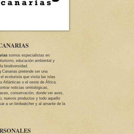
CANARIAS
rias
somos especialistas en
oturismo, educación ambiental y
la biodiversidad.
ng Canarias pretende ser una
el ecoturista que visita las islas
as Atlánticas o el oeste de África.
trar noticias ornitológicas,
e aves, conservación, donde ver aves,
co, nuevos productos y todo aquello
sar a un birdwatcher y al amante de la
ERSONALES