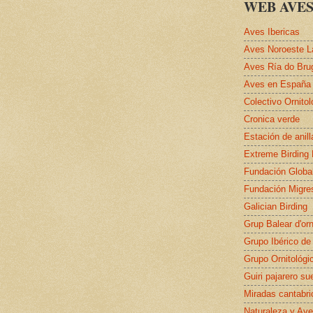
WEB AVES
Aves Ibericas
Aves Noroeste L
Aves Ría do Bru
Aves en España
Colectivo Ornito
Cronica verde
Estación de anil
Extreme Birding
Fundación Globa
Fundación Migre
Galician Birding
Grup Balear d'orn
Grupo Ibérico de
Grupo Ornitológi
Guiri pajarero su
Miradas cantabri
Naturaleza y Ave