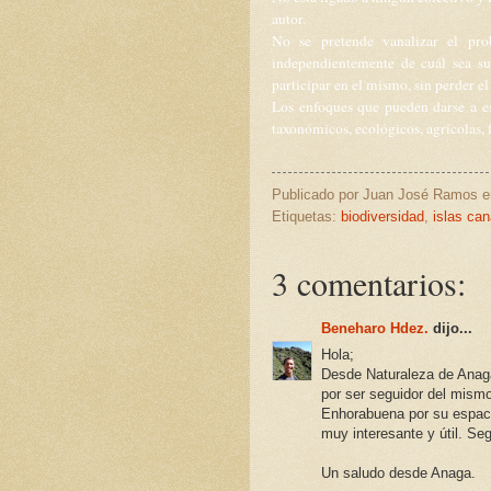
autor.
No se pretende vanalizar el pro
independientemente de cuál sea su
participar en el mismo, sin perder el 
Los enfoques que pueden darse a es
taxonómicos, ecológicos, agrícolas, f
Publicado por
Juan José Ramos
Etiquetas:
biodiversidad
,
islas can
3 comentarios:
Beneharo Hdez.
dijo...
Hola;
Desde Naturaleza de Anaga 
por ser seguidor del mism
Enhorabuena por su espaci
muy interesante y útil. Se
Un saludo desde Anaga.