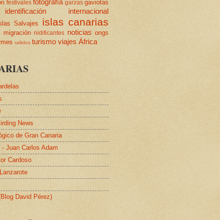
fotografía
ón
gaviotas
festivales
garzas
identificación
internacional
islas canarias
slas Salvajes
s
noticias
migración
ongs
nidificantes
turismo
viajes
África
ormes
rallidos
ARIAS
ardelas
s
e
irding News
lógico de Gran Canaria
a - Juan Carlos Adam
tor Cardoso
 Lanzarote
 (Blog David Pérez)