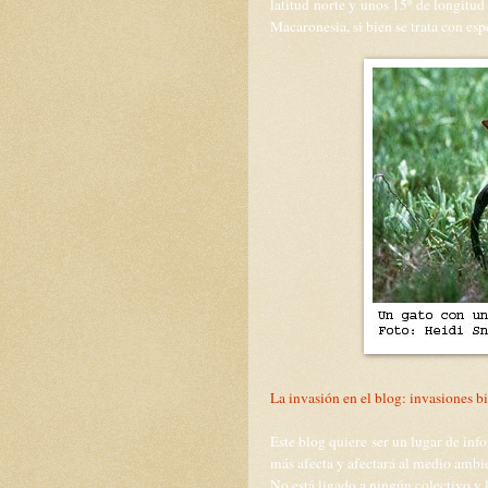
latitud norte y unos 15º de longitud 
Macaronesia, si bien se trata con esp
La invasión en el blog: invasiones b
Este blog quiere ser un lugar de in
más afecta y afectará al medio ambie
No está ligado a ningún colectivo y 