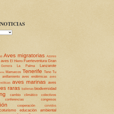
NOTICIAS
Aves migratorias
as
Azores
 aves
Fuerteventura
Gran
El Hierro
Lanzarote
La Palma
Gomera
Tenerife
Marruecos
Teno
Tu
eira
anillamiento
aves endémicas
aves
aves marinas
aves
xóticas
es raras
biodiversidad
ballenas
ing
cambio climático
colectivos
conferencias
congresos
ión
cooperación
corvidos
coturismo
educación ambiental