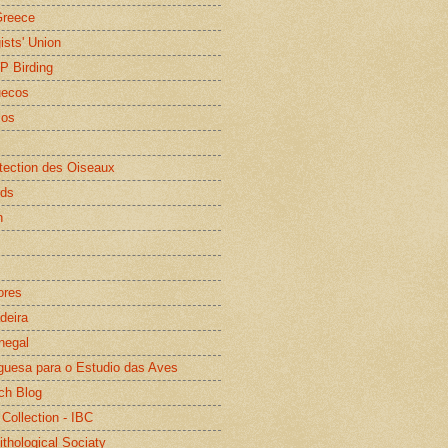
Greece
gists' Union
WP Birding
uecos
os
otection des Oiseaux
rds
n
ores
deira
negal
guesa para o Estudio das Aves
ch Blog
 Collection - IBC
ithological Sociaty