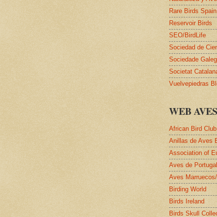
Rare Birds Spain
Reservoir Birds
SEO/BirdLife
Sociedad de Cie
Sociedade Galega
Societat Catalan
Vuelvepiedras B
WEB AVE
African Bird Club
Anillas de Aves 
Association of E
Aves de Portuga
Aves Marruecos
Birding World
Birds Ireland
Birds Skull Colle