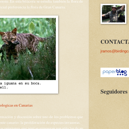
oeste. En esta bitácora se estudia también la flora de
ecial preferencia la flora de Gran Canaria.
CONTACT
jramos@birdingc
Seguidores
iologicas en Canarias
formación y discusión sobre uno de los problemas que
nte canario: la proliferación de especies invasoras.
las opiniones que aquí se expongan son sólo las de su