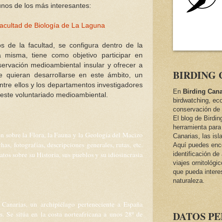
nos de los más interesantes:
acultad de Biología de La Laguna
 de la facultad, se configura dentro de la
 misma, tiene como objetivo participar en
servación medioambiental insular y ofrecer a
BIRDING 
e quieran desarrollarse en este ámbito, un
ntre ellos y los departamentos investigadores
En
Birding Cana
 este voluntariado medioambiental.
birdwatching, ec
conservación de 
El blog de Birdi
herramienta para 
n sobre la Flora, la Fauna y la Geología del Macizo
Canarias, las isl
has, fotografías, descripciones generales, rutas, etc.
Aquí puedes encon
os sobre su Historia, sus pueblos y su idiosincrasia
identificación d
viajes ornitológi
que pueda intere
naturaleza.
 Canarias, un archipiélago perteneciente a España
DATOS P
s. Se sitúa en la costa norteafricana a unos 28º de