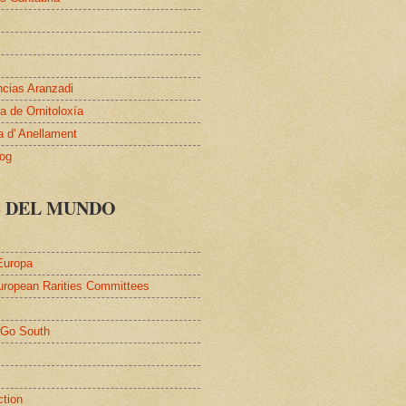
ncias Aranzadi
 de Ornitoloxía
a d' Anellament
log
S DEL MUNDO
Europa
uropean Rarities Committees
l
/Go South
ction