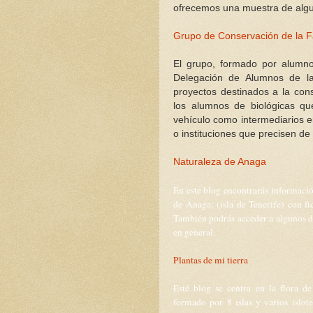
ofrecemos una muestra de algu
Grupo de Conservación de la F
El grupo, formado por alumnos
Delegación de Alumnos de la
proyectos destinados a la con
los alumnos de biológicas qu
vehículo como intermediarios e
o instituciones que precisen de
Naturaleza de Anaga
En este blog encontrarás informació
de Anaga; (isla de Tenerife) con fic
También podrás acceder a algunos dat
en general.
Plantas de mi tierra
Esté blog se centra en la flora de
formado por 8 islas y varios islote