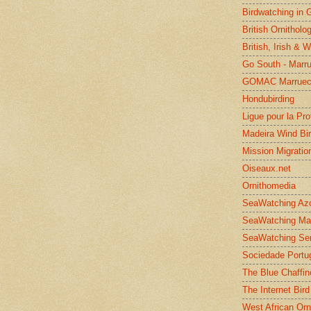
Birdwatching in 
British Ornitholo
British, Irish & 
Go South - Marr
GOMAC Marruec
Hondubirding
Ligue pour la Pr
Madeira Wind Bi
Mission Migratio
Oiseaux.net
Ornithomedia
SeaWatching Az
SeaWatching Ma
SeaWatching Se
Sociedade Portu
The Blue Chaffin
The Internet Bird
West African Orn