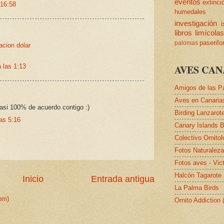
eventos
extinci
 16:58
humedales
investigación
i
libros
limícola
paserif
palomas
acion dolar
AVES CAN
 las 1:13
Amigos de las P
Aves en Canaria
casi 100% de acuerdo contigo :)
Birding Lanzarot
as 5:16
Canary Islands B
Colectivo Ornito
Fotos Naturalez
Fotos aves - Vic
Halcón Tagarote
Inicio
Entrada antigua
La Palma Birds
om)
Ornito Addiction