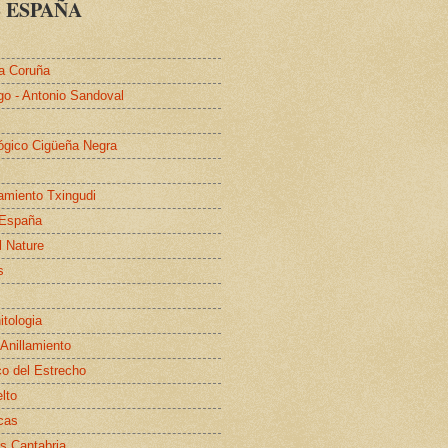
 ESPAÑA
a Coruña
go - Antonio Sandoval
lógico Cigüeña Negra
lamiento Txingudi
 España
l Nature
s
itologia
 Anillamiento
co del Estrecho
elto
cas
s Cantabria