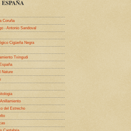
 ESPAÑA
a Coruña
go - Antonio Sandoval
lógico Cigüeña Negra
lamiento Txingudi
 España
l Nature
s
itologia
 Anillamiento
co del Estrecho
elto
cas
s Cantabria