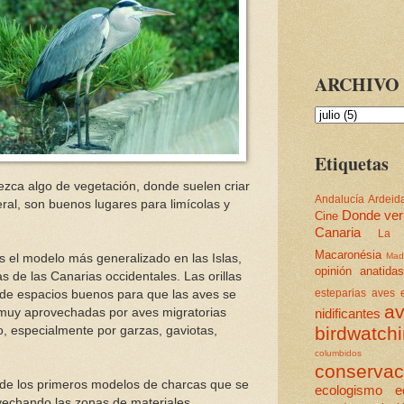
ARCHIVO 
Etiquetas
ca algo de vegetación, donde suelen criar
Andalucía
Ardeid
ral, son buenos lugares para limícolas y
Donde ver
Cine
Canaria
La 
Macaronésia
Mad
s el modelo más generalizado en las Islas,
opinión
anatidas
s de las Canarias occidentales. Las orillas
 de espacios buenos para que las aves se
esteparias
aves e
av
 muy aprovechadas por aves migratorias
nidificantes
birdwatch
o, especialmente por garzas, gaviotas,
columbidos
conservac
de los primeros modelos de charcas que se
ecologismo
e
ovechando las zonas de materiales