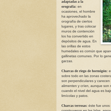
adaptadas a la
orografía:
en
ocasiones, el hombre
ha aprovechado la
orografía de ciertos
lugares, y tras colocar
muros de contención
los ha convertido en
depósitos de agua. En
las orillas de estos
humedales es común que aparez
gallinetas comunes. Por lo gene
garzas.
Charcas de riego de hormigón:
e
sobre todo en las zonas costera
son perpendiculares y carecen
alimenten y críen, aunque son
cuando el nivel del agua es baj
limícolas y patos.
Charcas terrosas:
éste fue unos 
construyeron en las Islas, apr