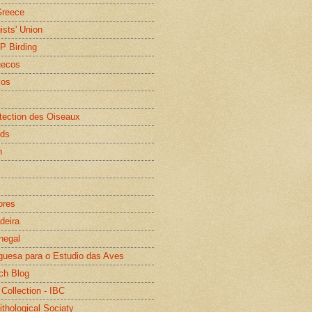
Greece
gists' Union
WP Birding
uecos
os
otection des Oiseaux
rds
n
ores
deira
negal
guesa para o Estudio das Aves
ch Blog
 Collection - IBC
ithological Sociaty