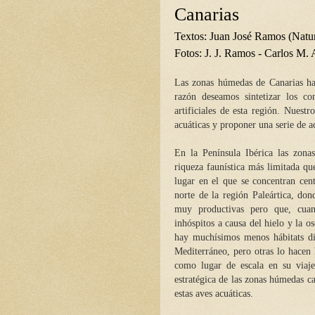
Canarias
Textos: Juan José Ramos (Natur
Fotos: J. J. Ramos - Carlos M. 
Las zonas húmedas de Canarias han
razón deseamos sintetizar los c
artificiales de esta región. Nuestr
acuáticas y proponer una serie de a
En la Península Ibérica las zonas
riqueza faunística más limitada qu
lugar en el que se concentran cen
norte de la región Paleártica, do
muy productivas pero que, cuand
inhóspitos a causa del hielo y la o
hay muchísimos menos hábitats dis
Mediterráneo, pero otras lo hacen h
como lugar de escala en su viaje
estratégica de las zonas húmedas c
estas aves acuáticas.