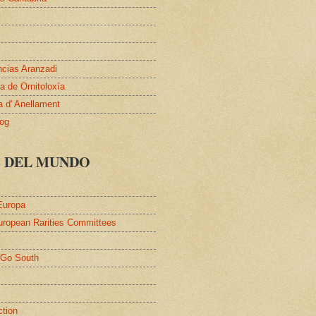
ncias Aranzadi
 de Ornitoloxía
a d' Anellament
log
S DEL MUNDO
Europa
uropean Rarities Committees
l
/Go South
ction