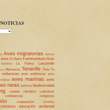
NOTICIAS
Aves migratorias
as
Azores
 aves
Fuerteventura
Gran
El Hierro
Lanzarote
La Palma
Gomera
Tenerife
Marruecos
Teno
Tu
eira
anillamiento
aves endémicas
aves
aves marinas
aves
xóticas
es raras
biodiversidad
ballenas
ing
cambio climático
colectivos
conferencias
congresos
ión
cooperación
corvidos
coturismo
educación ambiental