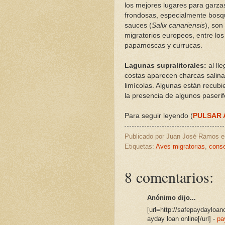
los mejores lugares para garzas
frondosas, especialmente bosqu
sauces (
Salix canariensis
), son
migratorios europeos, entre los
papamoscas y currucas.
Lagunas supralitorales:
al ll
costas aparecen charcas salina
limícolas. Algunas están recubie
la presencia de algunos paseri
Para seguir leyendo (
PULSAR 
Publicado por
Juan José Ramos
Etiquetas:
Aves migratorias
,
cons
8 comentarios:
Anónimo dijo...
[url=http://safepaydayloa
ayday loan online[/url] -
pa