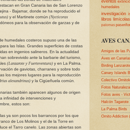
eventos
extinci
estacan en Gran Canaria las de San Lorenzo
humedales
Tejina - Bajamar, donde se ha reproducido el
investigación
i
utus)
y el Martinete común
(Nycticorax
libros
limícola
idóneos para la observación de garzas y de
paserif
palomas
AVES CAN
 de humedales costeros supuso una de las
 para las Islas. Grandes superficies de costas
Amigos de las P
das en ingenios salineros. En la actualidad
an sobrevivido ante la barbarie del turismo,
Aves en Canaria
ales
(Lanzarote y Fuerteventura)
y en La Palma.
Birding Lanzarot
vación de gaviotas, charranes y sobre todo
Canary Islands B
nas los mejores lugares para la reproducción
Colectivo Ornito
rius alexandrinus)
y la Cigüeñuela común.
Fotos Naturalez
narias también aparecen algunos de origen
Fotos aves - Vic
a infinidad de intervenciones y
Halcón Tagarote
ombre, estos son:
La Palma Birds
slas ya son pocos los barrancos por los que
Ornito Addiction
rranco de Los Molinos y el de la Torre en
uce el Tarro canelo. Las zonas abiertas son