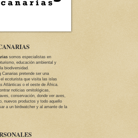
CANARIAS
rias
somos especialistas en
oturismo, educación ambiental y
la biodiversidad.
ng Canarias pretende ser una
el ecoturista que visita las islas
as Atlánticas o el oeste de África.
trar noticias ornitológicas,
e aves, conservación, donde ver aves,
co, nuevos productos y todo aquello
sar a un birdwatcher y al amante de la
ERSONALES