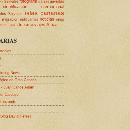
fotografía
ón
gaviotas
festivales
garzas
identificación
internacional
islas canarias
slas Salvajes
s
noticias
migración
ongs
nidificantes
turismo
viajes
África
ormes
rallidos
ARIAS
ardelas
s
e
irding News
lógico de Gran Canaria
a - Juan Carlos Adam
tor Cardoso
 Lanzarote
 (Blog David Pérez)