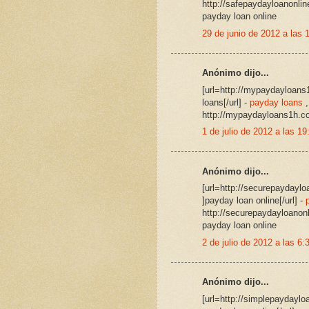
http://safepaydayloanonli
payday loan online
29 de junio de 2012 a las 
Anónimo dijo...
[url=http://mypaydayloans
loans[/url] -
payday loans
,
http://mypaydayloans1h.c
1 de julio de 2012 a las 19
Anónimo dijo...
[url=http://securepaydayl
]payday loan online[/url] -
http://securepaydayloanon
payday loan online
2 de julio de 2012 a las 6:
Anónimo dijo...
[url=http://simplepaydayl