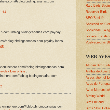
nehere.com/#sblog.birdingcanarias.com
Rare Birds Spain
Reservoir Birds
11:14
SEO/BirdLife
Sociedad de Cie
Sociedade Galega
1h.com/#bblog.birdingcanarias.com]payday
Societat Catalan
om/#sblog.birdingcanarias.com payday loans
Vuelvepiedras B
:05
WEB AVE
African Bird Club
oanonlinehere.com/#bblog.birdingcanarias.com
payday loan online
,
Anillas de Aves 
linehere.com/#sblog.birdingcanarias.com
Association of E
Aves de Portuga
32
Aves Marruecos
Birding World
Birds Ireland
oanonlinehere.com/#bblog.birdingcanarias.com]
Birds Skull Colle