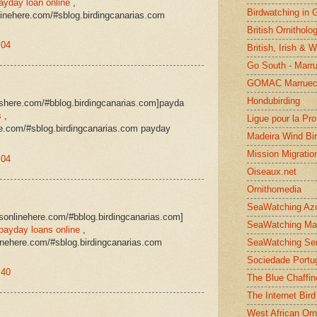
ayday loan online
,
Birdwatching in 
linehere.com/#sblog.birdingcanarias.com
British Ornitholo
:04
British, Irish & 
Go South - Marr
GOMAC Marruec
Hondubirding
anshere.com/#bblog.birdingcanarias.com]payda
s
,
Ligue pour la Pr
re.com/#sblog.birdingcanarias.com payday
Madeira Wind Bi
Mission Migratio
:04
Oiseaux.net
Ornithomedia
SeaWatching Az
nsonlinehere.com/#bblog.birdingcanarias.com]
SeaWatching Ma
payday loans online
,
linehere.com/#sblog.birdingcanarias.com
SeaWatching Se
Sociedade Portu
:40
The Blue Chaffin
The Internet Bird
West African Orn