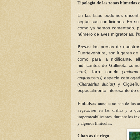
Tipología de las zonas húmedas 
En las Islas podemos encont
según sus condiciones. En su m
como ya hemos comentado, pre
número de aves migratorias.
Pu
Presas:
las presas de nuestros
Fuerteventura, son lugares de a
como para la nidificante, a
nidificantes de Gallineta com
atra)
, Tarro canelo
(Tadorna 
angustirostris)
especie catalogada
(Charadrius dubius)
y Cigüeñu
especialmente interesante de es
aunque no son de los am
Embalses:
vegetación en las orillas y a que
impermeabilizantes, durante los inv
y algunos limícolas.
Charcas de riego