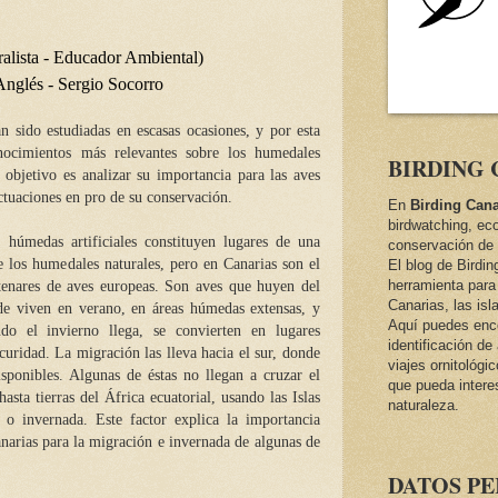
alista - Educador Ambiental)
Anglés - Sergio Socorro
 sido estudiadas en escasas ocasiones, y por esta
onocimientos más relevantes sobre los humedales
BIRDING 
o objetivo es analizar su importancia para las aves
ctuaciones en pro de su conservación.
En
Birding Cana
birdwatching, ec
 húmedas artificiales constituyen lugares de una
conservación de 
e los humedales naturales, pero en Canarias son el
El blog de Birdi
herramienta para 
tenares de aves europeas. Son aves que huyen del
Canarias, las isl
nde viven en verano, en áreas húmedas extensas, y
Aquí puedes encon
o el invierno llega, se convierten en lugares
identificación d
scuridad. La migración las lleva hacia el sur, donde
viajes ornitológi
ponibles. Algunas de éstas no llegan a cruzar el
que pueda intere
asta tierras del África ecuatorial, usando las Islas
naturaleza.
 o invernada. Este factor explica la importancia
anarias para la migración e invernada de algunas de
DATOS P