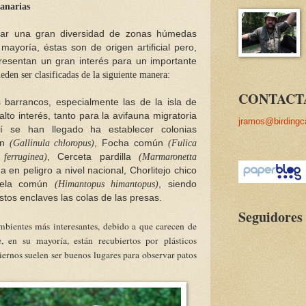
canarias
rar una gran diversidad de zonas húmedas
ayoría, éstas son de origen artificial pero,
sentan un gran interés para un importante
eden ser clasificadas de la siguiente manera:
CONTACT
 barrancos, especialmente las de la isla de
lto interés, tanto para la avifauna migratoria
jramos@birdingc
llí se han llegado ha establecer colonias
ún
(Gallinula chloropus)
, Focha común
(Fulica
ferruginea)
, Cerceta pardilla
(Marmaronetta
 en peligro a nivel nacional, Chorlitejo chico
ela común
(Himantopus himantopus)
, siendo
tos enclaves las colas de las presas.
Seguidores
bientes más interesantes, debido a que carecen de
, en su mayoría, están recubiertos por plásticos
iernos suelen ser buenos lugares para observar patos