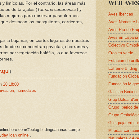
WEB AVES
 y limícolas. Por el contrario, las áreas más
etes de tarajales (
Tamarix canariensis
) y
Aves Ibericas
 las mejores para observar paseriformes
 que destacan los mosquiteros, carriceros,
Aves Noroeste L
Aves Ría do Bru
Aves en España
egar la bajamar, en ciertos lugares de nuestras
Colectivo Ornito
s donde se concentran gaviotas, charranes y
rtas por vegetación halófila, lo que favorece
Cronica verde
formes.
Estación de anil
Extreme Birding
AQUÍ
)
Fundación Globa
Fundación Migre
en
20:18:00
ervación
,
humedales
Galician Birding
Grup Balear d'orn
Grupo Ibérico de
Grupo Ornitológi
Guiri pajarero su
nonlinehere.com/#bblog.birdingcanarias.com]p
Miradas cantabri
yday loan online
,
Naturaleza y Ave