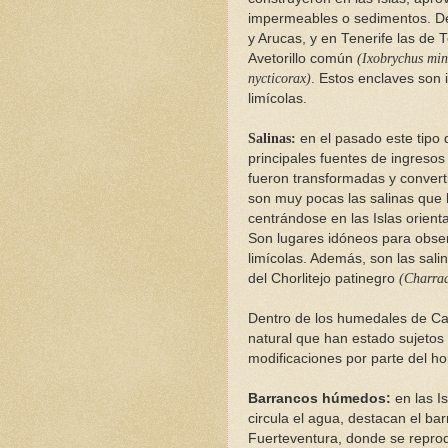
impermeables o sedimentos. D
y Arucas, y en Tenerife las de 
Avetorillo común
(Ixobrychus min
nycticorax)
. Estos enclaves son 
limícolas.
Salinas:
en el pasado este tipo
principales fuentes de ingresos
fueron transformadas y converti
son muy pocas las salinas que h
centrándose en las Islas orient
Son lugares idóneos para obser
limícolas. Además, son las sali
del Chorlitejo patinegro
(Charrad
Dentro de los humedales de Ca
natural que han estado sujetos 
modificaciones por parte del h
Barrancos húmedos:
en las I
circula el agua, destacan el ba
Fuerteventura, donde se reprod